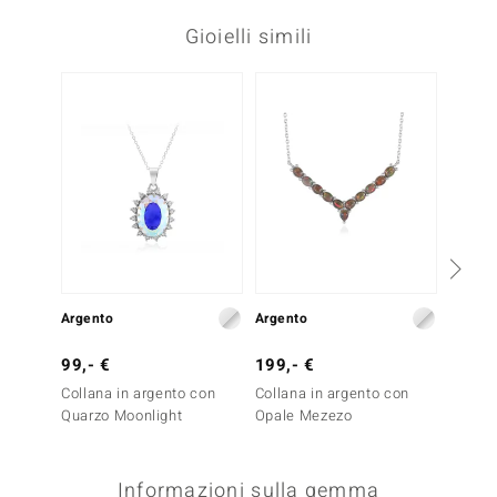
Gioielli simili
Argento
Argento
Argent
99,- €
199,- €
99,- 
Collana in argento con
Collana in argento con
Ciondo
Quarzo Moonlight
Opale Mezezo
Opale
Informazioni sulla gemma