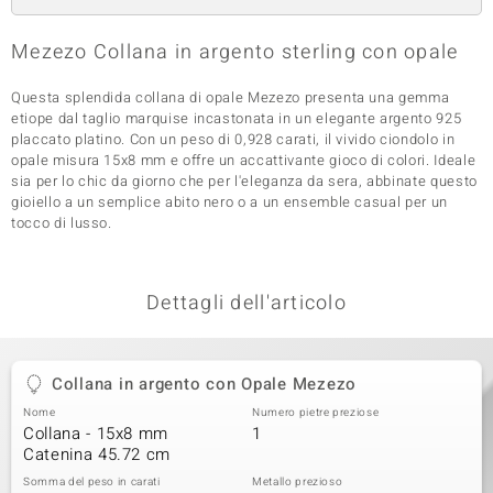
 nell’Arte
Mezezo Collana in argento sterling con opale
 MINERALE
Questa splendida collana di opale Mezezo presenta una gemma
etiope dal taglio marquise incastonata in un elegante argento 925
placcato platino. Con un peso di 0,928 carati, il vivido ciondolo in
opale misura 15x8 mm e offre un accattivante gioco di colori. Ideale
sia per lo chic da giorno che per l'eleganza da sera, abbinate questo
gioiello a un semplice abito nero o a un ensemble casual per un
tocco di lusso.
Dettagli dell'articolo
Collana in argento con Opale Mezezo
Nome
Numero pietre preziose
Collana - 15x8 mm
1
Catenina 45.72 cm
Somma del peso in carati
Metallo prezioso