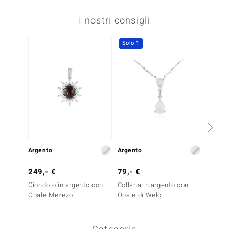
I nostri consigli
Solo 1
Argento
Argento
Argent
249,- €
79,- €
199,-
Ciondolo in argento con
Collana in argento con
Collan
Opale Mezezo
Opale di Welo
Opale