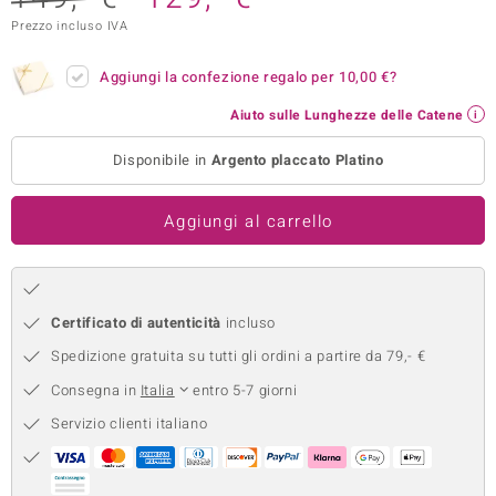
Prezzo incluso IVA
remonti
uca
Aggiungi la confezione regalo per
10,00 €
?
Aiuto sulle Lunghezze delle Catene
uwelo
Disponibile in
Argento placcato Platino
NO Collection
nts by de Melo
Aggiungi al carrello
va
otenier
Certificato di autenticità
incluso
Spedizione gratuita su tutti gli ordini a partire da 79,- €
Consegna in
Italia
entro 5-7 giorni
Servizio clienti italiano
 Classics