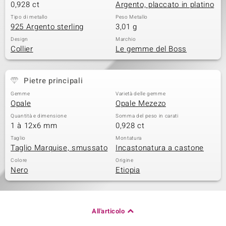
0,928 ct
Argento, placcato in platino
Tipo di metallo
Peso Metallo
925 Argento sterling
3,01 g
Design
Marchio
Collier
Le gemme del Boss
Pietre principali
Gemme
Varietà delle gemme
Opale
Opale Mezezo
Quantità e dimensione
Somma del peso in carati
1 à 12x6 mm
0,928 ct
Taglio
Montatura
Taglio Marquise, smussato
Incastonatura a castone
Colore
Origine
Nero
Etiopia
All'articolo