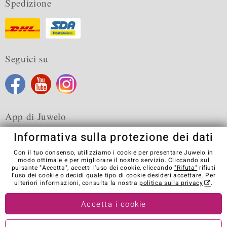
Spedizione
Seguici su
App di Juwelo
Informativa sulla protezione dei dati
Con il tuo consenso, utilizziamo i cookie per presentare Juwelo in
modo ottimale e per migliorare il nostro servizio. Cliccando sul
pulsante "Accetta", accetti l'uso dei cookie, cliccando
"Rifuta"
rifiuti
Condizioni generali di vendita
Informativa Privacy
Cookies
l'uso dei cookie o decidi quale tipo di cookie desideri accettare. Per
Note legali
Contatti
Recedere dal contratto
ulteriori informazioni, consulta la nostra
politica sulla privacy
.
Visit our stores in other countries:
Accetta i cookie