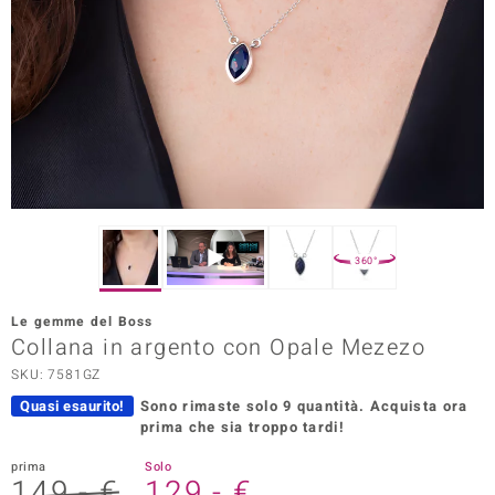
Prince Designs
o
Chic
LINSELL SELECTION
n Vogue
360°
 Show
Le gemme del Boss
Collana in argento con Opale Mezezo
o Paraíso
SKU: 7581GZ
Essential
Quasi esaurito!
Sono rimaste solo 9 quantità.
Acquista ora
prima che sia troppo tardi!
me del Boss
prima
Solo
 Diamonds
149,- €
129,- €