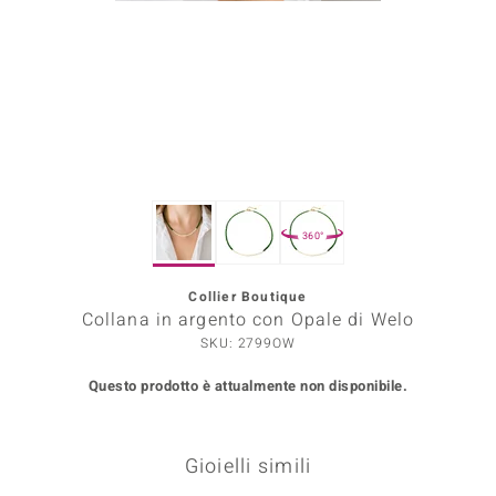
Prince Designs
o
Chic
LINSELL SELECTION
360°
n Vogue
Collier Boutique
 Show
Collana in argento con Opale di Welo
o Paraíso
SKU: 2799OW
Questo prodotto è attualmente non disponibile.
Essential
me del Boss
Gioielli simili
 Diamonds