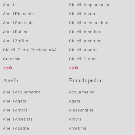
Anelli
Gioielli Acquamarina
Anelli Diamante
Gioielli Agata
Anelli Smeraldo
Gioielli Alessandrite
Anelli Rubino
Gioielli Ametista
Anelli Zaffiro
Gioielli Ametrina
Gioielli Pietre Preziose AAA
Gioielli Apatite
Orecchini
Gioielli Citrino
più
più
Anelli
Enciclopedia
Anelli Acquamarina
Acquamarina
Anelli Agata
Agata
Anelli Ambra
Alessandrite
Anelli Ametista
Ambra
Anelli Apatite
Ametrina