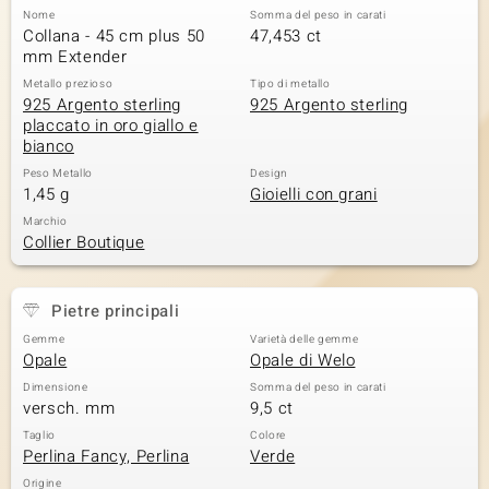
Nome
Somma del peso in carati
 nell’Arte
Collana - 45 cm plus 50
47,453 ct
mm Extender
 MINERALE
Metallo prezioso
Tipo di metallo
925 Argento sterling
925 Argento sterling
placcato in oro giallo e
bianco
Peso Metallo
Design
1,45 g
Gioielli con grani
Marchio
Collier Boutique
Pietre principali
Gemme
Varietà delle gemme
Opale
Opale di Welo
Dimensione
Somma del peso in carati
versch. mm
9,5 ct
Taglio
Colore
Perlina Fancy, Perlina
Verde
Origine