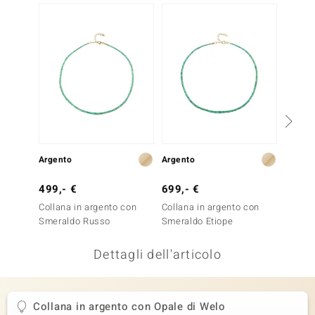
-40%
remonti
uca
uwelo
NO Collection
nts by de Melo
Argento
Argento
Argent
va
499,- €
699,- €
249,-
otenier
Collana in argento con
Collana in argento con
Collan
Smeraldo Russo
Smeraldo Etiope
Opale 
Dettagli dell'articolo
Collana in argento con Opale di Welo
 Classics