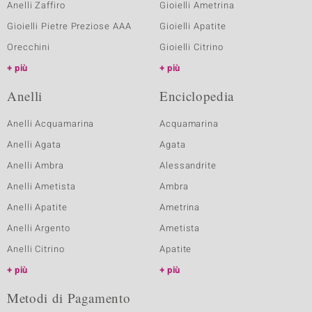
Anelli Zaffiro
Gioielli Ametrina
Gioielli Pietre Preziose AAA
Gioielli Apatite
Orecchini
Gioielli Citrino
più
più
Anelli
Enciclopedia
Anelli Acquamarina
Acquamarina
Anelli Agata
Agata
Anelli Ambra
Alessandrite
Anelli Ametista
Ambra
Anelli Apatite
Ametrina
Anelli Argento
Ametista
Anelli Citrino
Apatite
più
più
Metodi di Pagamento