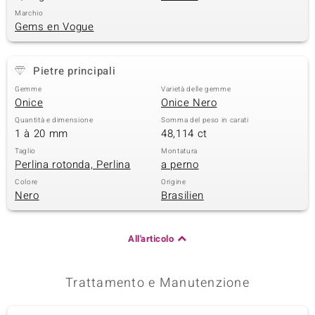
Marchio
 nell’Arte
Gems en Vogue
 MINERALE
Pietre principali
Gemme
Varietà delle gemme
Onice
Onice Nero
Quantità e dimensione
Somma del peso in carati
1 à 20 mm
48,114 ct
Taglio
Montatura
Perlina rotonda, Perlina
a perno
Colore
Origine
Nero
Brasilien
All'articolo
Trattamento e Manutenzione