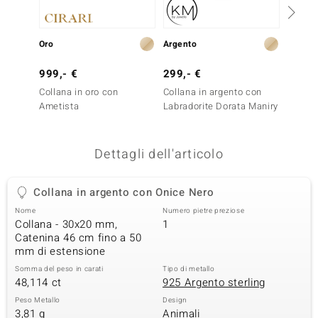
remonti
Oro
Argento
Oro
uca
999,- €
299,- €
1.699
uwelo
Collana in oro con
Collana in argento con
Collan
NO Collection
Ametista
Labradorite Dorata Maniry
Nero
nts by de Melo
Dettagli dell'articolo
va
Collana in argento con Onice Nero
otenier
Nome
Numero pietre preziose
Collana - 30x20 mm,
1
Catenina 46 cm fino a 50
mm di estensione
Somma del peso in carati
Tipo di metallo
48,114 ct
925 Argento sterling
Peso Metallo
Design
 Classics
3,81 g
Animali