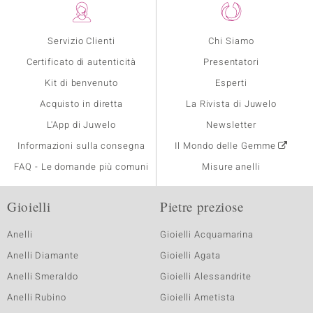
Servizio Clienti
Chi Siamo
Certificato di autenticità
Presentatori
Kit di benvenuto
Esperti
Acquisto in diretta
La Rivista di Juwelo
L'App di Juwelo
Newsletter
Informazioni sulla consegna
Il Mondo delle Gemme
FAQ - Le domande più comuni
Misure anelli
Gioielli
Pietre preziose
Anelli
Gioielli Acquamarina
Anelli Diamante
Gioielli Agata
Anelli Smeraldo
Gioielli Alessandrite
Anelli Rubino
Gioielli Ametista