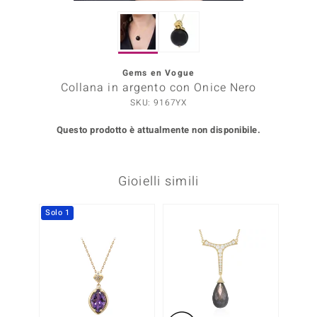
Prince Designs
Gems en Vogue
o
Collana in argento con Onice Nero
SKU: 9167YX
Chic
Questo prodotto è attualmente non disponibile.
LINSELL SELECTION
n Vogue
Gioielli simili
 Show
Solo 1
o Paraíso
Essential
me del Boss
 Diamonds