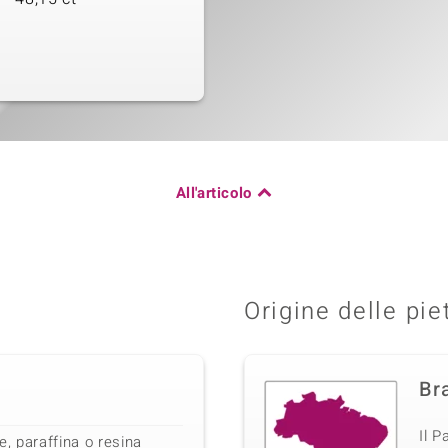
All'articolo
Origine delle pie
Bra
Il P
e, paraffina o resina