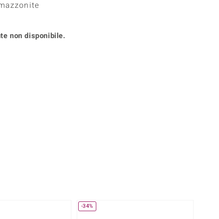
Amazzonite
Anelli in Misura 26
onio
Crisoprasio
Anelli in Misura 29
de
Fluorite
Creation
te non disponibile.
Novità
zzuli
Onice
Gioielli in più varianti
Rodolite
se
Tormalina
-34%
-10%