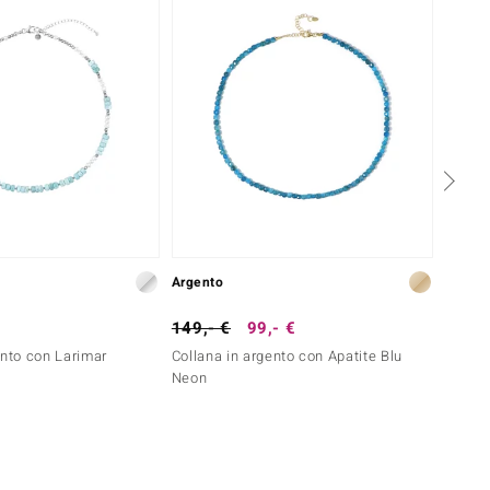
Argento
Argent
149,- €
99,- €
199,-
ento con Larimar
Collana in argento con Apatite Blu
Collan
Neon
(Adela