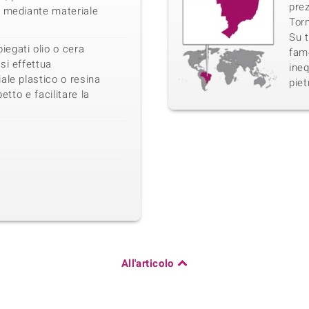
prez
e mediante materiale
Torm
Su t
egati olio o cera
famo
si effettua
ineq
ale plastico o resina
piet
etto e facilitare la
All'articolo