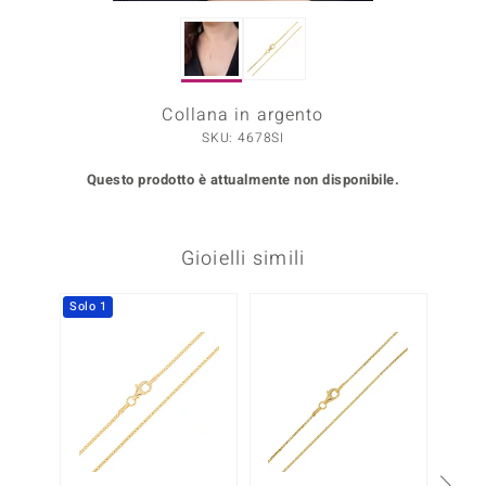
Prince Designs
Collana in argento
o
SKU: 4678SI
Chic
Questo prodotto è attualmente non disponibile.
LINSELL SELECTION
n Vogue
Gioielli simili
 Show
Solo 1
o Paraíso
Essential
me del Boss
 Diamonds