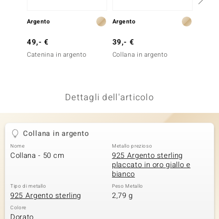
remonti
Argento
Argento
Argent
uca
49,- €
39,- €
49,- 
uwelo
Catenina in argento
Collana in argento
Collan
NO Collection
nts by de Melo
Dettagli dell'articolo
va
Collana in argento
otenier
Nome
Metallo prezioso
Collana - 50 cm
925 Argento sterling
placcato in oro giallo e
bianco
Tipo di metallo
Peso Metallo
925 Argento sterling
2,79 g
Colore
 Classics
Dorato