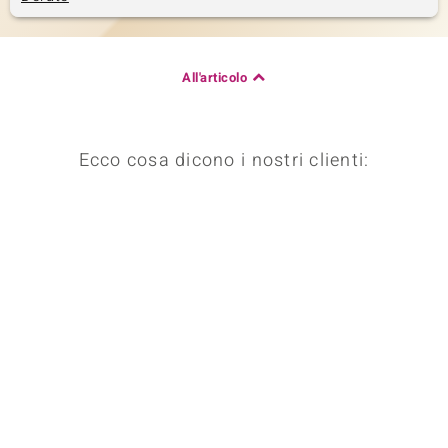
 nell’Arte
 MINERALE
All'articolo
Ecco cosa dicono i nostri clienti: