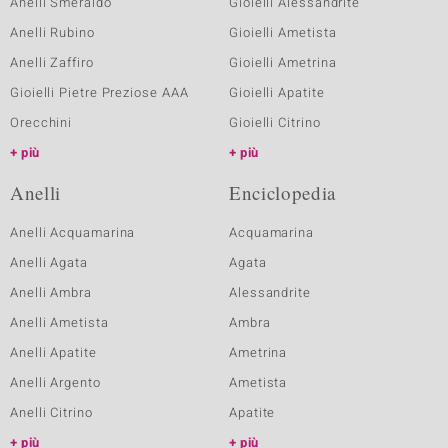
Anelli Smeraldo
Gioielli Alessandrite
Anelli Rubino
Gioielli Ametista
Anelli Zaffiro
Gioielli Ametrina
Gioielli Pietre Preziose AAA
Gioielli Apatite
Orecchini
Gioielli Citrino
più
più
Anelli
Enciclopedia
Anelli Acquamarina
Acquamarina
Anelli Agata
Agata
Anelli Ambra
Alessandrite
Anelli Ametista
Ambra
Anelli Apatite
Ametrina
Anelli Argento
Ametista
Anelli Citrino
Apatite
più
più