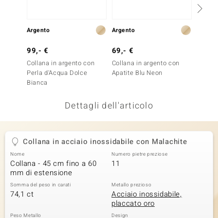
remonti
Argento
Argento
Argent
uca
99,- €
69,- €
499,-
uwelo
Collana in argento con
Collana in argento con
Collan
NO Collection
Perla d'Acqua Dolce
Apatite Blu Neon
Smeral
Bianca
nts by de Melo
Dettagli dell'articolo
va
otenier
Collana in acciaio inossidabile con Malachite
Nome
Numero pietre preziose
Collana - 45 cm fino a 60
11
mm di estensione
Somma del peso in carati
Metallo prezioso
74,1 ct
Acciaio inossidabile,
placcato oro
 Classics
Peso Metallo
Design