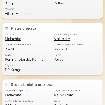
0,4 g
Collier
 nell’Arte
Marchio
Vitale Minerale
 MINERALE
Pietre principali
Gemme
Varietà delle gemme
Malachite
Malachite
Quantità e dimensione
Somma del peso in carati
7 à 10 mm
66,95 ct
Taglio
Colore
Perlina rotonda, Perlina
Verde
Origine
DR Kongo
Seconda pietra preziosa
Varietà delle gemme
Quantità e dimensione
Malachite
4 à 6x3 mm
Somma del peso in carati
Taglio