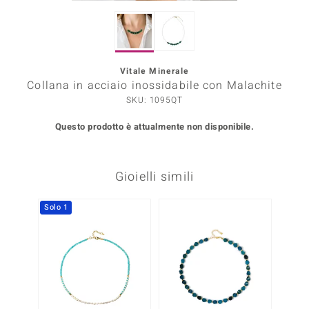
Prince Designs
Vitale Minerale
o
Collana in acciaio inossidabile con Malachite
SKU: 1095QT
Chic
Questo prodotto è attualmente non disponibile.
LINSELL SELECTION
n Vogue
Gioielli simili
 Show
Solo 1
o Paraíso
Essential
me del Boss
 Diamonds