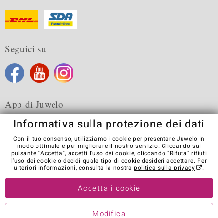
Seguici su
App di Juwelo
Informativa sulla protezione dei dati
Con il tuo consenso, utilizziamo i cookie per presentare Juwelo in
modo ottimale e per migliorare il nostro servizio. Cliccando sul
pulsante "Accetta", accetti l'uso dei cookie, cliccando
"Rifuta"
rifiuti
Condizioni generali di vendita
Informativa Privacy
Cookies
l'uso dei cookie o decidi quale tipo di cookie desideri accettare. Per
Note legali
Contatti
Recedere dal contratto
ulteriori informazioni, consulta la nostra
politica sulla privacy
.
Visit our stores in other countries:
Accetta i cookie
Modifica