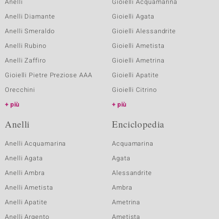
Anelli
Gioielli Acquamarina
Anelli Diamante
Gioielli Agata
Anelli Smeraldo
Gioielli Alessandrite
Anelli Rubino
Gioielli Ametista
Anelli Zaffiro
Gioielli Ametrina
Gioielli Pietre Preziose AAA
Gioielli Apatite
Orecchini
Gioielli Citrino
più
più
Anelli
Enciclopedia
Anelli Acquamarina
Acquamarina
Anelli Agata
Agata
Anelli Ambra
Alessandrite
Anelli Ametista
Ambra
Anelli Apatite
Ametrina
Anelli Argento
Ametista