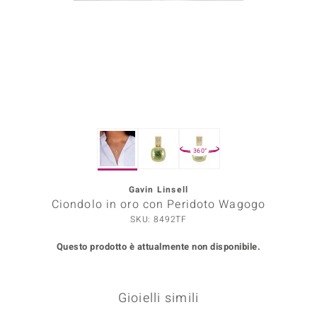
Prince Designs
o
Chic
LINSELL SELECTION
360°
n Vogue
Gavin Linsell
 Show
Ciondolo in oro con Peridoto Wagogo
o Paraíso
SKU: 8492TF
Questo prodotto è attualmente non disponibile.
Essential
me del Boss
Gioielli simili
 Diamonds