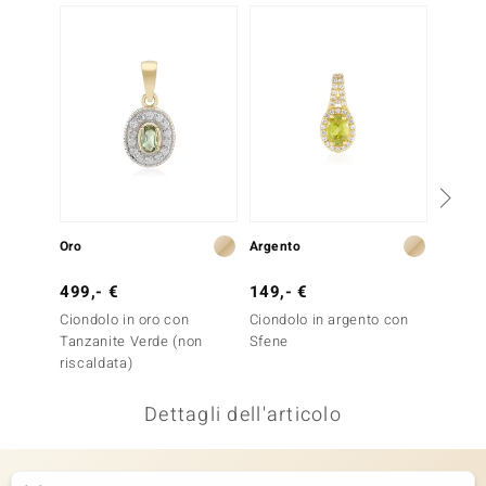
remonti
uca
uwelo
NO Collection
nts by de Melo
Oro
Argento
Oro
va
499,- €
149,- €
399,-
otenier
Ciondolo in oro con
Ciondolo in argento con
Ciondo
Tanzanite Verde (non
Sfene
riscaldata)
Dettagli dell'articolo
 Classics