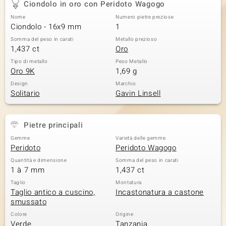
Ciondolo in oro con Peridoto Wagogo
 nell’Arte
Nome
Numero pietre preziose
Ciondolo - 16x9 mm
1
 MINERALE
Somma del peso in carati
Metallo prezioso
1,437 ct
Oro
Tipo di metallo
Peso Metallo
Oro 9K
1,69 g
Design
Marchio
Solitario
Gavin Linsell
Pietre principali
Gemme
Varietà delle gemme
Peridoto
Peridoto Wagogo
Quantità e dimensione
Somma del peso in carati
1 à 7 mm
1,437 ct
Taglio
Montatura
Taglio antico a cuscino,
Incastonatura a castone
smussato
Colore
Origine
Verde
Tanzania