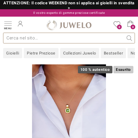
ATTENZIONE: Il codice WEEKEND non si applica ai gioielli in svendita
>
Il vostro esperto di gemme preziose certificate
800 986 787
0
0
MENU
 collezioni
 gioielli
tre più importanti
 preziose
Acquistare in diretta
Design
Informazioni generali
Pietre preziose per colore
Metallo prezioso
Approfondimenti
Juwelo
Misure anelli
Pietre preziose
Consigli
old
Gioielli
Pietre Preziose
Collezioni Juwelo
Bestseller
Nov
NI
 with Love
100 % autentico
Esaurito
Nature
rong
 Boutique
ana