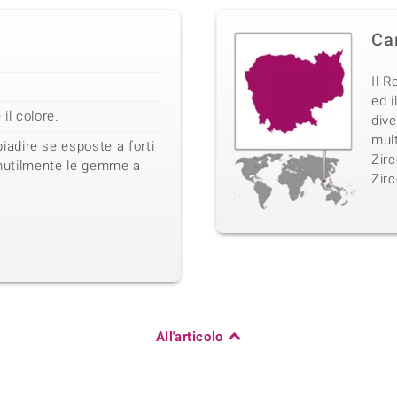
Ca
Il R
ed i
il colore.
dive
mult
dire se esposte a forti
Zirc
 inutilmente le gemme a
Zirc
All'articolo