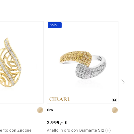
Solo 1
14
Oro
Argent
2.999,- €
99,- 
gento con Zircone
Anello in oro con Diamante SI2 (H)
Anello