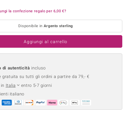
Anelli in Misura 26
onio
Crisoprasio
ungi la confezione regalo per
6,00 €
?
Anelli in Misura 29
de
Fluorite
Creation
Novità
zzuli
Onice
Disponibile in
Argento sterling
Gioielli in più varianti
Rodolite
se
Tormalina
Aggiungi al carrello
o di autenticità
incluso
gratuita su tutti gli ordini a partire da 79,- €
 in
Italia
entro 5-7 giorni
ienti italiano