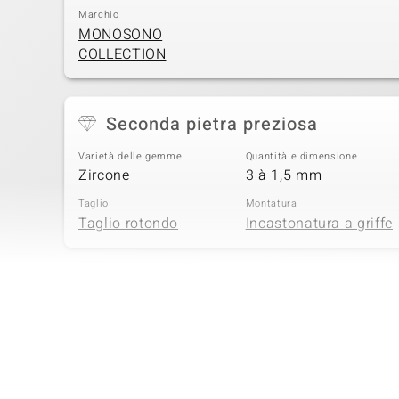
Marchio
MONOSONO
COLLECTION
Seconda pietra preziosa
Varietà delle gemme
Quantità e dimensione
Zircone
3 à 1,5 mm
Taglio
Montatura
Taglio rotondo
Incastonatura a griffe
Quarta pietra preziosa
Varietà delle gemme
Quantità e dimensione
Zircone
9 à 1 mm
Taglio
Montatura
Taglio rotondo
Incastonatura a griffe