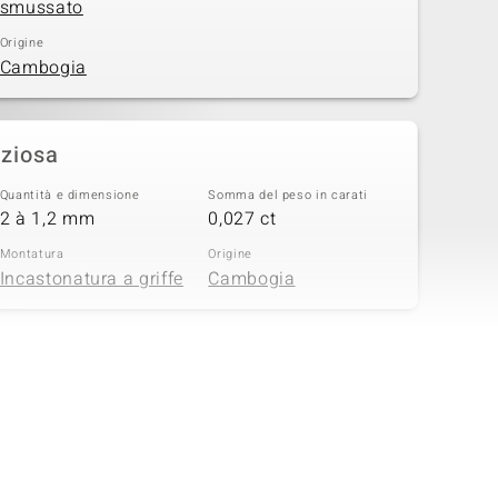
smussato
Origine
Cambogia
eziosa
Quantità e dimensione
Somma del peso in carati
2 à 1,2 mm
0,027 ct
Montatura
Origine
Incastonatura a griffe
Cambogia