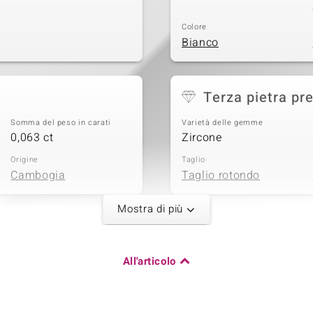
Colore
Bianco
Terza pietra pr
Somma del peso in carati
Varietà delle gemme
0,063 ct
Zircone
Origine
Taglio
Cambogia
Taglio rotondo
Mostra di più
Somma del peso in carati
All'articolo
0,061 ct
Origine
Cambogia