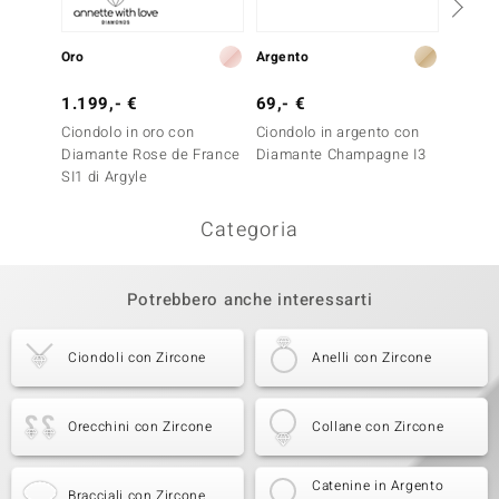
Oro
Argento
Argent
1.199,- €
69,- €
99,- 
Ciondolo in oro con
Ciondolo in argento con
Ciondo
Diamante Rose de France
Diamante Champagne I3
Grana
SI1 di Argyle
Categoria
Potrebbero anche interessarti
Ciondoli con Zircone
Anelli con Zircone
Orecchini con Zircone
Collane con Zircone
Catenine in Argento
Bracciali con Zircone