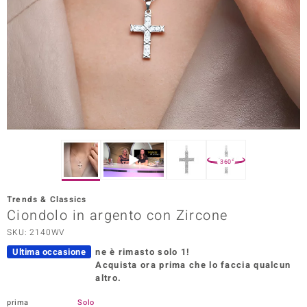
Prince Designs
o
Chic
LINSELL SELECTION
n Vogue
360°
 Show
Trends & Classics
Ciondolo in argento con Zircone
o Paraíso
SKU: 2140WV
Essential
Ultima occasione
ne è rimasto solo 1!
Acquista ora prima che lo faccia qualcun
me del Boss
altro.
 Diamonds
prima
Solo