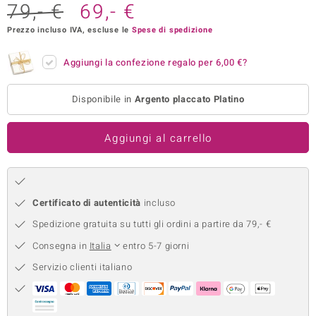
79,- €
69,- €
remonti
Prezzo incluso IVA, escluse le
Spese di spedizione
uca
Aggiungi la confezione regalo per
6,00 €
?
uwelo
Disponibile in
Argento placcato Platino
NO Collection
nts by de Melo
Aggiungi al carrello
va
otenier
Certificato di autenticità
incluso
Spedizione gratuita su tutti gli ordini a partire da 79,- €
Consegna in
Italia
entro 5-7 giorni
Servizio clienti italiano
 Classics