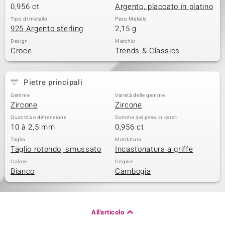
0,956 ct
Argento, placcato in platino
Tipo di metallo
Peso Metallo
925 Argento sterling
2,15 g
Design
Marchio
Croce
Trends & Classics
Pietre principali
Gemme
Varietà delle gemme
Zircone
Zircone
Quantità e dimensione
Somma del peso in carati
10 à 2,5 mm
0,956 ct
Taglio
Montatura
Taglio rotondo, smussato
Incastonatura a griffe
Colore
Origine
Bianco
Cambogia
All'articolo