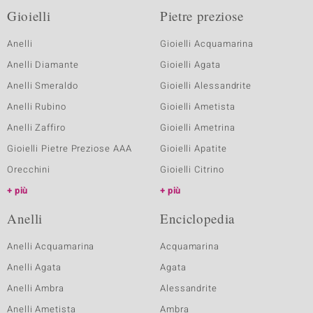
Gioielli
Pietre preziose
Anelli
Gioielli Acquamarina
Anelli Diamante
Gioielli Agata
Anelli Smeraldo
Gioielli Alessandrite
Anelli Rubino
Gioielli Ametista
Anelli Zaffiro
Gioielli Ametrina
Gioielli Pietre Preziose AAA
Gioielli Apatite
Orecchini
Gioielli Citrino
più
più
Anelli
Enciclopedia
Anelli Acquamarina
Acquamarina
Anelli Agata
Agata
Anelli Ambra
Alessandrite
Anelli Ametista
Ambra