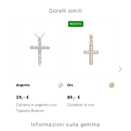
Gioielli simili
NUOVO
-23%
Argento
Oro
Oro
39,- €
89,- €
1.299
Collana in argento con
Ciondolo in oro
Collana
Topazio Bianco
Diaman
Informazioni sulla gemma