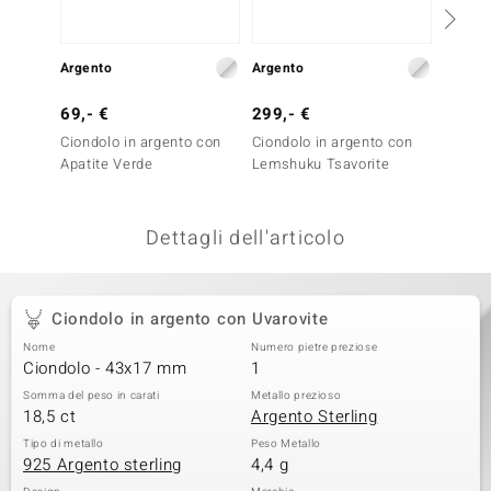
remonti
Argento
Argento
Argent
uca
69,- €
299,- €
79,- 
uwelo
Ciondolo in argento con
Ciondolo in argento con
Ciondo
NO Collection
Apatite Verde
Lemshuku Tsavorite
Fluorit
nts by de Melo
Dettagli dell'articolo
va
otenier
Ciondolo in argento con Uvarovite
Nome
Numero pietre preziose
Ciondolo - 43x17 mm
1
Somma del peso in carati
Metallo prezioso
18,5 ct
Argento Sterling
Tipo di metallo
Peso Metallo
925 Argento sterling
4,4 g
 Classics