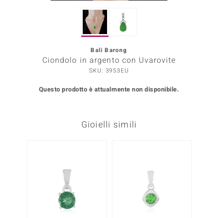
Prince Designs
Bali Barong
o
Ciondolo in argento con Uvarovite
SKU: 3953EU
Chic
Questo prodotto è attualmente non disponibile.
LINSELL SELECTION
n Vogue
Gioielli simili
 Show
o Paraíso
Essential
me del Boss
 Diamonds