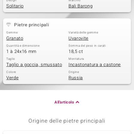
Design
Marchio
Solitario
Bali Barong
 nell’Arte
 MINERALE
Pietre principali
Gemme
Varietà delle gemme
Granato
Uvarovite
Quantità e dimensione
Somma del peso in carati
1 à 24x16 mm
18,5 ct
Taglio
Montatura
Taglio a goccia, smussato
Incastonatura a castone
Colore
Origine
Verde
Russia
All'articolo
Origine delle pietre principali