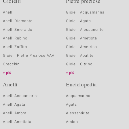
Gioielli
Pietre preziose
Anelli
Gioielli Acquamarina
Anelli Diamante
Gioielli Agata
Anelli Smeraldo
Gioielli Alessandrite
Anelli Rubino
Gioielli Ametista
Anelli Zaffiro
Gioielli Ametrina
Gioielli Pietre Preziose AAA
Gioielli Apatite
Orecchini
Gioielli Citrino
più
più
Anelli
Enciclopedia
Anelli Acquamarina
Acquamarina
Anelli Agata
Agata
Anelli Ambra
Alessandrite
Anelli Ametista
Ambra