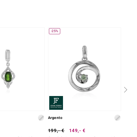
-25%
Argento
Argent
199,- €
149,- €
149,-