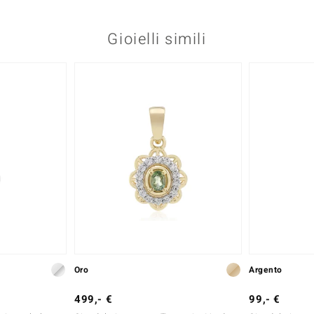
Gioielli simili
Oro
Argento
499,- €
99,- €