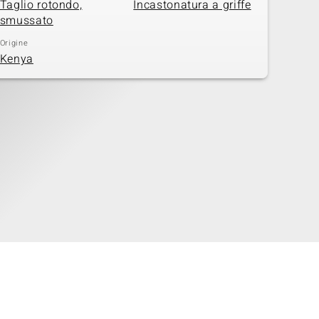
Taglio rotondo,
Incastonatura a griffe
smussato
Origine
Kenya