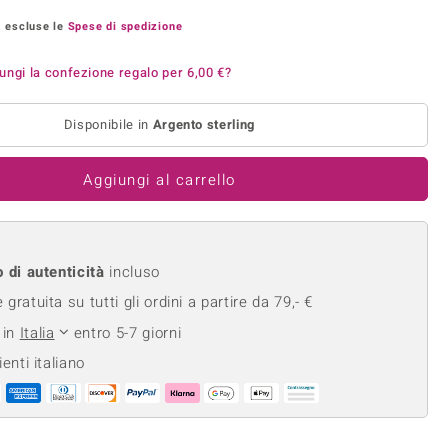
Anelli in Misura 26
onio
Crisoprasio
, escluse le
Spese di spedizione
Anelli in Misura 29
de
Fluorite
Creation
Novità
ungi la confezione regalo per
6,00 €
?
zzuli
Onice
Gioielli in più varianti
Rodolite
Disponibile in
Argento sterling
se
Tormalina
Aggiungi al carrello
o di autenticità
incluso
gratuita su tutti gli ordini a partire da 79,- €
 in
Italia
entro 5-7 giorni
ienti italiano