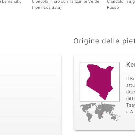
on Lemshuku
Ciondolo in oro con Tanzanite Verde
Ciondolo in ar
(non riscaldata)
Russo
Origine delle pie
Ke
Il K
attu
dove
diff
Tsav
e Ap