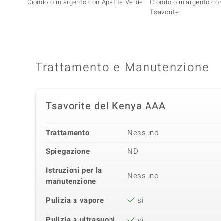
Ciondolo in argento con Apatite Verde
Ciondolo in argento c
Tsavorite
Trattamento e Manutenzione
Tsavorite del Kenya AAA
Trattamento
Nessuno
Spiegazione
ND
Istruzioni per la
Nessuno
manutenzione
Pulizia a vapore
sì
Pulizia a ultrasuoni
sì