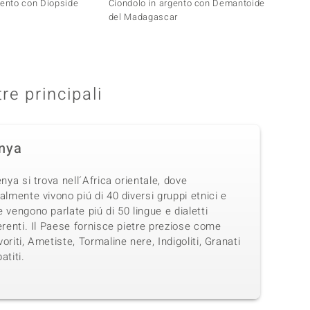
gento con Diopside
Ciondolo in argento con Demantoide
Ciondo
del Madagascar
del Ke
tre principali
nya
enya si trova nell´Africa orientale, dove
almente vivono piú di 40 diversi gruppi etnici e
 vengono parlate piú di 50 lingue e dialetti
erenti. Il Paese fornisce pietre preziose come
oriti, Ametiste, Tormaline nere, Indigoliti, Granati
atiti.