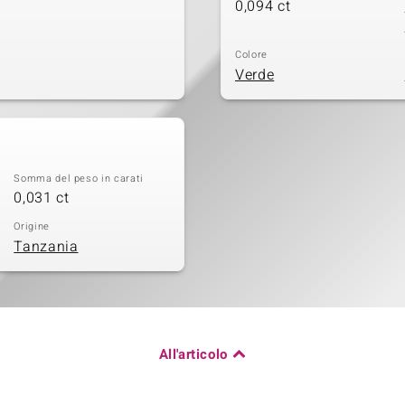
0,094 ct
Colore
Verde
Somma del peso in carati
0,031 ct
Origine
Tanzania
All'articolo