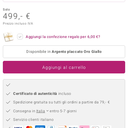
remonti
Solo
499,- €
uca
Prezzo incluso IVA
uwelo
Aggiungi la confezione regalo per
6,00 €
?
NO Collection
Disponibile in
Argento placcato Oro Giallo
nts by de Melo
va
Aggiungi al carrello
otenier
Certificato di autenticità
incluso
Spedizione gratuita su tutti gli ordini a partire da 79,- €
Consegna in
Italia
entro 5-7 giorni
Servizio clienti italiano
 Classics