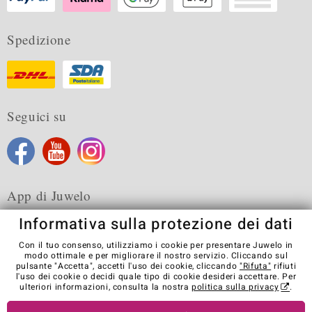
Spedizione
Seguici su
App di Juwelo
Informativa sulla protezione dei dati
Con il tuo consenso, utilizziamo i cookie per presentare Juwelo in
modo ottimale e per migliorare il nostro servizio. Cliccando sul
pulsante "Accetta", accetti l'uso dei cookie, cliccando
"Rifuta"
rifiuti
Condizioni generali di vendita
Informativa Privacy
Cookies
l'uso dei cookie o decidi quale tipo di cookie desideri accettare. Per
Note legali
Contatti
Recedere dal contratto
ulteriori informazioni, consulta la nostra
politica sulla privacy
.
Visit our stores in other countries: