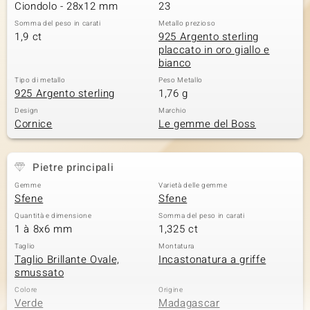
Ciondolo - 28x12 mm
23
Somma del peso in carati
Metallo prezioso
1,9 ct
925 Argento sterling
placcato in oro giallo e
bianco
Tipo di metallo
Peso Metallo
925 Argento sterling
1,76 g
Design
Marchio
Cornice
Le gemme del Boss
Pietre principali
Gemme
Varietà delle gemme
Sfene
Sfene
Quantità e dimensione
Somma del peso in carati
1 à 8x6 mm
1,325 ct
Taglio
Montatura
Taglio Brillante Ovale,
Incastonatura a griffe
smussato
Colore
Origine
Verde
Madagascar