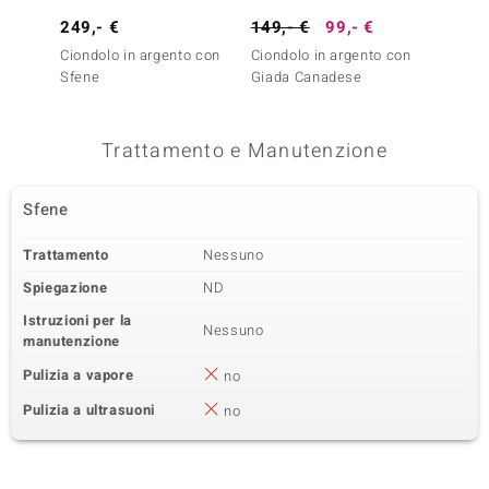
249,- €
149,- €
99,- €
399,-
Ciondolo in argento con
Ciondolo in argento con
Ciondo
Sfene
Giada Canadese
Sfene
Trattamento e Manutenzione
Sfene
Trattamento
Nessuno
Spiegazione
ND
Istruzioni per la
Nessuno
manutenzione
Pulizia a vapore
no
Pulizia a ultrasuoni
no