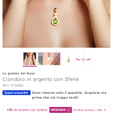
Prince Designs
o
Chic
LINSELL SELECTION
n Vogue
360°
 Show
Le gemme del Boss
Ciondolo in argento con Sfene
o Paraíso
SKU: 8758WC
Essential
Quasi esaurito!
Sono rimaste solo 2 quantità.
Acquista ora
prima che sia troppo tardi!
me del Boss
 Diamonds
10%
di sconto con Codice:
WEEKEND
(Ordine minimo: 299,- €