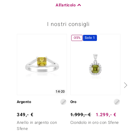
All'articolo
I nostri consigli
-35%
Solo 1
14-20
Argento
Oro
Argent
349,- €
1.999,- €
1.299,- €
249,-
Anello in argento con
Ciondolo in oro con Sfene
Anello
Sfene
Sfene