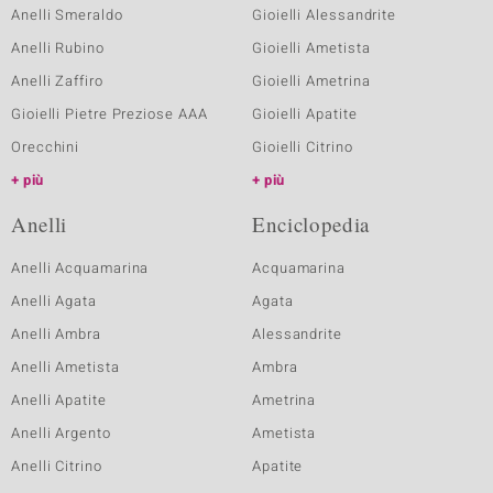
Anelli Smeraldo
Gioielli Alessandrite
Anelli Rubino
Gioielli Ametista
Anelli Zaffiro
Gioielli Ametrina
Gioielli Pietre Preziose AAA
Gioielli Apatite
Orecchini
Gioielli Citrino
più
più
Anelli
Enciclopedia
Anelli Acquamarina
Acquamarina
Anelli Agata
Agata
Anelli Ambra
Alessandrite
Anelli Ametista
Ambra
Anelli Apatite
Ametrina
Anelli Argento
Ametista
Anelli Citrino
Apatite