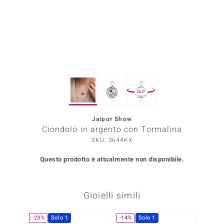
Prince Designs
o
Chic
360°
LINSELL SELECTION
n Vogue
Jaipur Show
Ciondolo in argento con Tormalina
 Show
SKU: 3644KX
o Paraíso
Questo prodotto è attualmente non disponibile.
Essential
Gioielli simili
me del Boss
 Diamonds
-23%
Solo 1
-14%
Solo 1