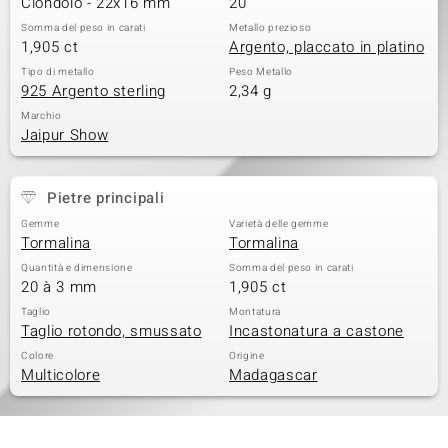
Ciondolo - 22x16 mm
20
 nell’Arte
Somma del peso in carati
Metallo prezioso
1,905 ct
Argento, placcato in platino
 MINERALE
Tipo di metallo
Peso Metallo
925 Argento sterling
2,34 g
Marchio
Jaipur Show
Pietre principali
Gemme
Varietà delle gemme
Tormalina
Tormalina
Quantità e dimensione
Somma del peso in carati
20 à 3 mm
1,905 ct
Taglio
Montatura
Taglio rotondo, smussato
Incastonatura a castone
Colore
Origine
Multicolore
Madagascar