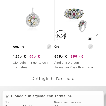
remonti
uca
uwelo
NO Collection
26
nts by de Melo
Argento
Oro
Argent
va
129,- €
99,- €
699,- €
599,- €
99,- 
Ciondolo in argento con
Anello in oro con
Collan
otenier
Tormalina
Tormalina Rosa Brasiliana
Rodoli
Dettagli dell'articolo
Ciondolo in argento con Tormalina
Nome
Numero pietre preziose
 Classics