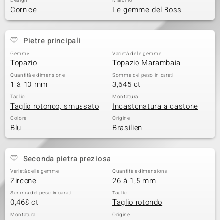
Design
Marchio
Cornice
Le gemme del Boss
 nell’Arte
 MINERALE
Pietre principali
Gemme
Varietà delle gemme
Topazio
Topazio Marambaia
Quantità e dimensione
Somma del peso in carati
1 à 10 mm
3,645 ct
Taglio
Montatura
Taglio rotondo, smussato
Incastonatura a castone
Colore
Origine
Blu
Brasilien
Seconda pietra preziosa
Varietà delle gemme
Quantità e dimensione
Zircone
26 à 1,5 mm
Somma del peso in carati
Taglio
0,468 ct
Taglio rotondo
Montatura
Origine