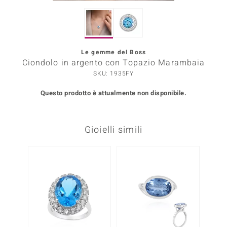
Prince Designs
Le gemme del Boss
o
Ciondolo in argento con Topazio Marambaia
SKU: 1935FY
Chic
Questo prodotto è attualmente non disponibile.
LINSELL SELECTION
n Vogue
Gioielli simili
 Show
o Paraíso
Essential
me del Boss
 Diamonds