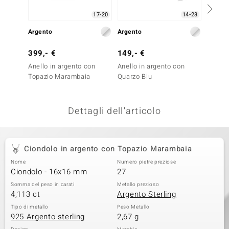
remonti
17-20
14-23
Argento
Argento
Argent
uca
399,- €
149,- €
99,- 
uwelo
Anello in argento con
Anello in argento con
Anello
NO Collection
Topazio Marambaia
Quarzo Blu
Fluori
nts by de Melo
Dettagli dell'articolo
va
otenier
Ciondolo in argento con Topazio Marambaia
Nome
Numero pietre preziose
Ciondolo - 16x16 mm
27
Somma del peso in carati
Metallo prezioso
4,113 ct
Argento Sterling
Tipo di metallo
Peso Metallo
925 Argento sterling
2,67 g
 Classics