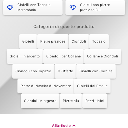
Gioielli con Topazio
Gioielli con pietre
Marambaia
preziose Blu
Categoria di questo prodotto
Gioielli
Pietre preziose
Ciondoli
Topazio
Gioielli in argento
Ciondoli per Collane
Collane e Ciondoli
Ciondoli con Topazio
% Offerte
Gioielli con Cornice
Pietre di Nascita di Novembre
Gioielli dal Brasile
Ciondoli in argento
Pietre blu
Pezzi Unici
All'articolo