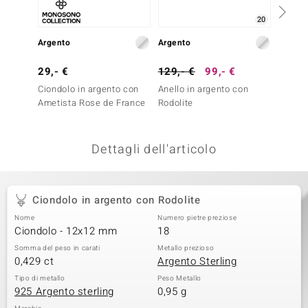
remonti
20
Argento
Argento
Argent
uca
29,- €
129,- €
99,- €
29,- 
uwelo
Ciondolo in argento con
Anello in argento con
Ciondo
NO Collection
Ametista Rose de France
Rodolite
Ametis
nts by de Melo
Dettagli dell'articolo
va
otenier
Ciondolo in argento con Rodolite
Nome
Numero pietre preziose
Ciondolo - 12x12 mm
18
Somma del peso in carati
Metallo prezioso
0,429 ct
Argento Sterling
Tipo di metallo
Peso Metallo
925 Argento sterling
0,95 g
 Classics