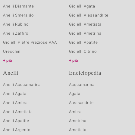
Anelli Diamante
Gioielli Agata
Anelli Smeraldo
Gioielli Alessandrite
Anelli Rubino
Gioielli Ametista
Anelli Zaffiro
Gioielli Ametrina
Gioielli Pietre Preziose AAA
Gioielli Apatite
Orecchini
Gioielli Citrino
più
più
Anelli
Enciclopedia
Anelli Acquamarina
Acquamarina
Anelli Agata
Agata
Anelli Ambra
Alessandrite
Anelli Ametista
Ambra
Anelli Apatite
Ametrina
Anelli Argento
Ametista