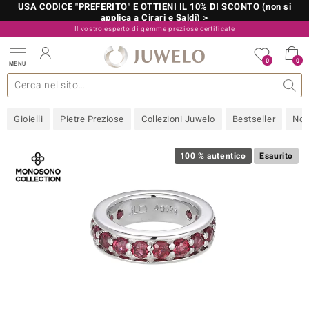
USA CODICE "PREFERITO" E OTTIENI IL 10% DI SCONTO (non si
applica a Cirari e Saldi) >
Il vostro esperto di gemme preziose certificate
800 986 787
0
0
MENU
 collezioni
 gioielli
tre più importanti
 preziose
Acquistare in diretta
Design
Informazioni generali
Pietre preziose per colore
Metallo prezioso
Approfondimenti
Juwelo
Misure anelli
Pietre preziose
Consigli
old
Gioielli
Pietre Preziose
Collezioni Juwelo
Bestseller
Nov
NI
 with Love
100 % autentico
Esaurito
Nature
rong
 Boutique
ana