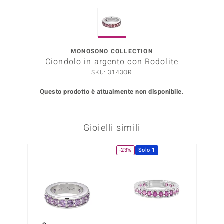
Prince Designs
MONOSONO COLLECTION
o
Ciondolo in argento con Rodolite
SKU: 3143OR
Chic
Questo prodotto è attualmente non disponibile.
LINSELL SELECTION
n Vogue
Gioielli simili
 Show
-23%
Solo 1
o Paraíso
Essential
me del Boss
 Diamonds