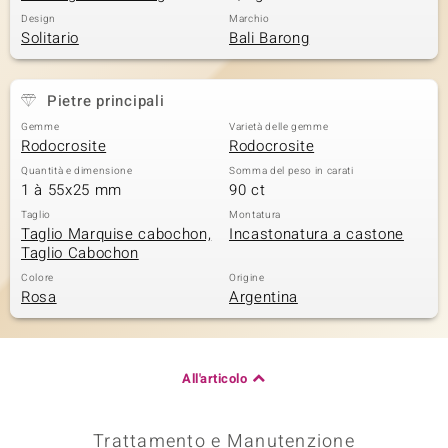
Design
Marchio
 nell’Arte
Solitario
Bali Barong
 MINERALE
Pietre principali
Gemme
Varietà delle gemme
Rodocrosite
Rodocrosite
Quantità e dimensione
Somma del peso in carati
1 à 55x25 mm
90 ct
Taglio
Montatura
Taglio Marquise cabochon,
Incastonatura a castone
Taglio Cabochon
Colore
Origine
Rosa
Argentina
All'articolo
Trattamento e Manutenzione