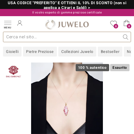
USA CODICE "PREFERITO" E OTTIENI IL 10% DI SCONTO (non si
applica a Cirari e Saldi) >
Il vostro esperto di gemme preziose certificate
800 986 787
0
0
MENU
 collezioni
 gioielli
tre più importanti
 preziose
Acquistare in diretta
Design
Informazioni generali
Pietre preziose per colore
Metallo prezioso
Approfondimenti
Juwelo
Misure anelli
Pietre preziose
Consigli
old
Gioielli
Pietre Preziose
Collezioni Juwelo
Bestseller
Nov
NI
 with Love
100 % autentico
Esaurito
Nature
rong
 Boutique
ana