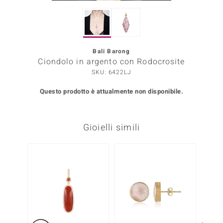
Prince Designs
Bali Barong
o
Ciondolo in argento con Rodocrosite
SKU: 6422LJ
Chic
Questo prodotto è attualmente non disponibile.
LINSELL SELECTION
n Vogue
Gioielli simili
 Show
o Paraíso
Essential
me del Boss
 Diamonds