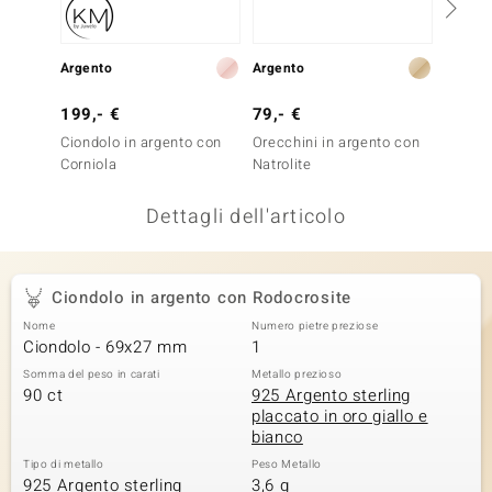
remonti
Argento
Argento
Argent
uca
199,- €
79,- €
199,-
uwelo
Ciondolo in argento con
Orecchini in argento con
Orecch
NO Collection
Corniola
Natrolite
Labrad
nts by de Melo
Dettagli dell'articolo
va
Ciondolo in argento con Rodocrosite
otenier
Nome
Numero pietre preziose
Ciondolo - 69x27 mm
1
Somma del peso in carati
Metallo prezioso
90 ct
925 Argento sterling
placcato in oro giallo e
bianco
Tipo di metallo
Peso Metallo
 Classics
925 Argento sterling
3,6 g