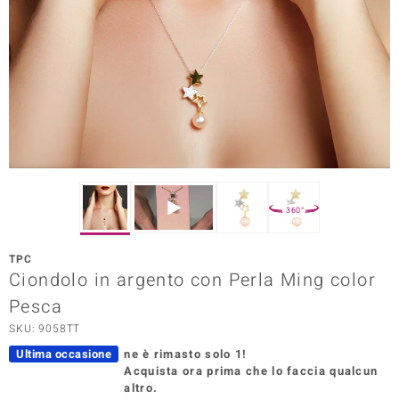
Prince Designs
o
Chic
LINSELL SELECTION
n Vogue
360°
 Show
TPC
Ciondolo in argento con Perla Ming color
o Paraíso
Pesca
Essential
SKU: 9058TT
me del Boss
Ultima occasione
ne è rimasto solo 1!
Acquista ora prima che lo faccia qualcun
 Diamonds
altro.