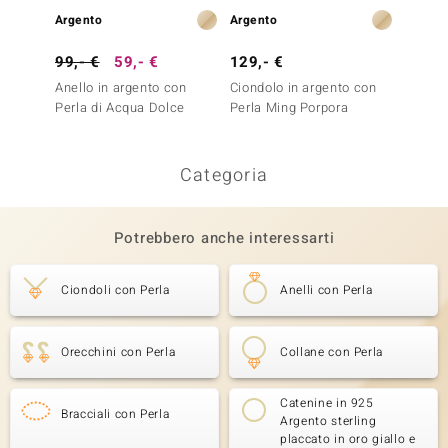
Argento
Argento
Argent
99,- €
59,- €
129,- €
149,-
Anello in argento con
Ciondolo in argento con
Orecch
Perla di Acqua Dolce
Perla Ming Porpora
Perla 
Categoria
Potrebbero anche interessarti
Ciondoli con Perla
Anelli con Perla
Orecchini con Perla
Collane con Perla
Catenine in 925
Bracciali con Perla
Argento sterling
placcato in oro giallo e