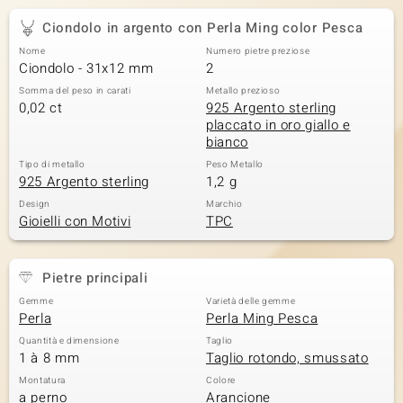
Ciondolo in argento con Perla Ming color Pesca
Nome
Numero pietre preziose
Ciondolo - 31x12 mm
2
Somma del peso in carati
Metallo prezioso
0,02 ct
925 Argento sterling
placcato in oro giallo e
bianco
Tipo di metallo
Peso Metallo
925 Argento sterling
1,2 g
Design
Marchio
Gioielli con Motivi
TPC
Pietre principali
Gemme
Varietà delle gemme
Perla
Perla Ming Pesca
Quantità e dimensione
Taglio
1 à 8 mm
Taglio rotondo, smussato
Montatura
Colore
a perno
Arancione