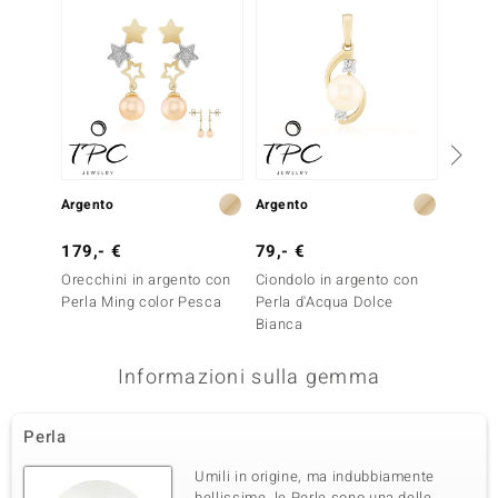
Argento
Argento
Argent
179,- €
79,- €
299,-
Orecchini in argento con
Ciondolo in argento con
Orecch
Perla Ming color Pesca
Perla d'Acqua Dolce
Perla 
Bianca
Informazioni sulla gemma
Perla
Umili in origine, ma indubbiamente
bellissime, le Perle sono una delle