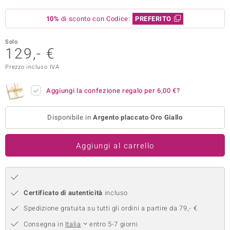
remonti
10%
di sconto con Codice:
PREFERITO
uca
Solo
129,- €
uwelo
Prezzo incluso IVA
NO Collection
Aggiungi la confezione regalo per
6,00 €
?
nts by de Melo
Disponibile in
Argento placcato Oro Giallo
va
otenier
Aggiungi al carrello
Certificato di autenticità
incluso
Spedizione gratuita su tutti gli ordini a partire da 79,- €
 Classics
Consegna in
Italia
entro 5-7 giorni