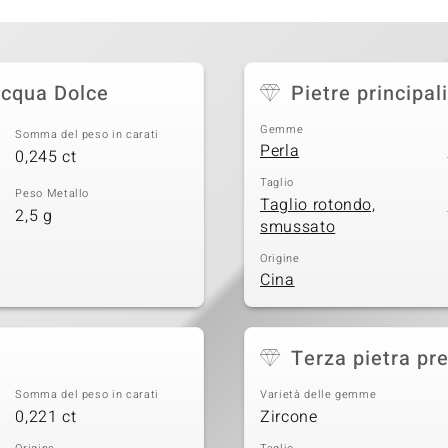
Acqua Dolce
Pietre principali
Gemme
Somma del peso in carati
Perla
0,245 ct
Taglio
Peso Metallo
Taglio rotondo,
2,5 g
smussato
Origine
Cina
Terza pietra pr
Somma del peso in carati
Varietà delle gemme
0,221 ct
Zircone