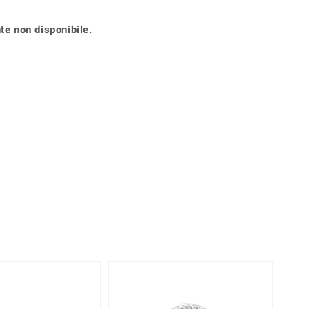
Anelli in Misura 29
de
Fluorite
Creation
te non disponibile.
Novità
zzuli
Onice
Gioielli in più varianti
Rodolite
se
Tormalina
Solo 