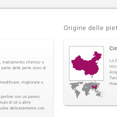
Origine delle pie
Ci
Lo S
, trattamento chimico o
ricc
parte delle perle sono di
Acqu
Turc
modificare, migliorare o
Howl
le perline con un panno
ulo di oli o altre
pulire delicatamente con