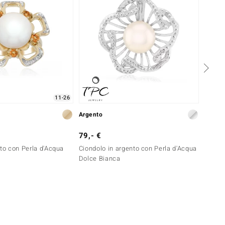
11-26
Argento
Argent
79,- €
139,-
nto con Perla d'Acqua
Ciondolo in argento con Perla d'Acqua
Anello
Dolce Bianca
Dolce 