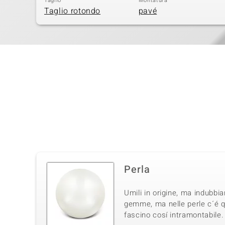
Taglio
Montatura
Taglio rotondo
pavé
Perla
Umili in origine, ma indubb
gemme, ma nelle perle c´é qu
fascino cosí intramontabile.