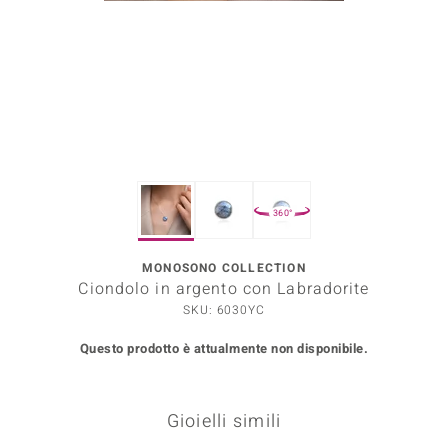
Prince Designs
o
Chic
LINSELL SELECTION
360°
n Vogue
MONOSONO COLLECTION
 Show
Ciondolo in argento con Labradorite
o Paraíso
SKU: 6030YC
Questo prodotto è attualmente non disponibile.
Essential
me del Boss
Gioielli simili
 Diamonds