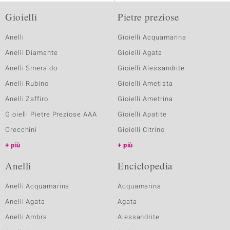
Gioielli
Pietre preziose
Anelli
Gioielli Acquamarina
Anelli Diamante
Gioielli Agata
Anelli Smeraldo
Gioielli Alessandrite
Anelli Rubino
Gioielli Ametista
Anelli Zaffiro
Gioielli Ametrina
Gioielli Pietre Preziose AAA
Gioielli Apatite
Orecchini
Gioielli Citrino
più
più
Anelli
Enciclopedia
Anelli Acquamarina
Acquamarina
Anelli Agata
Agata
Anelli Ambra
Alessandrite