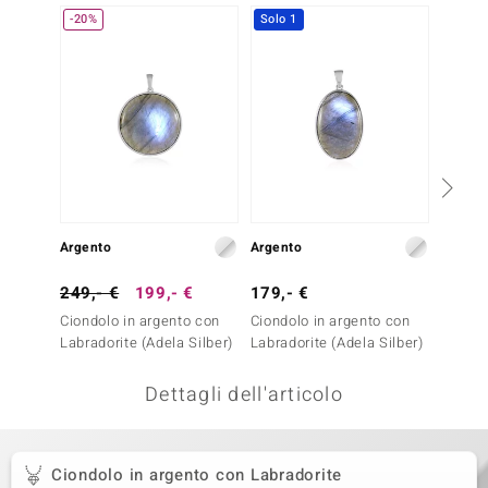
-20%
Solo 1
remonti
uca
uwelo
NO Collection
nts by de Melo
Argento
Argento
Argent
va
249,- €
199,- €
179,- €
399,-
otenier
Ciondolo in argento con
Ciondolo in argento con
Ciondo
Labradorite (Adela Silber)
Labradorite (Adela Silber)
Labrado
Dettagli dell'articolo
Ciondolo in argento con Labradorite
 Classics