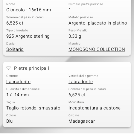
Nome
Numero pietre preziose
 nell’Arte
Ciondolo - 16x16 mm
1
Somma del peso in carati
Metallo prezioso
 MINERALE
6,525 ct
Argento, placcato in platino
Tipo di metallo
Peso Metallo
925 Argento sterling
3,33 g
Design
Marchio
Solitario
MONOSONO COLLECTION
Pietre principali
Gemme
Varietà delle gemme
Labradorite
Labradorite
Quantità e dimensione
Somma del peso in carati
1 à 14 mm
6,525 ct
Taglio
Montatura
Taglio rotondo, smussato
Incastonatura a castone
Colore
Origine
Blu
Madagascar