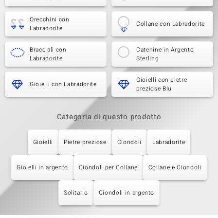
Orecchini con
Collane con Labradorite
Labradorite
Bracciali con
Catenine in Argento
Labradorite
Sterling
Gioielli con pietre
Gioielli con Labradorite
preziose Blu
Categoria di questo prodotto
Gioielli
Pietre preziose
Ciondoli
Labradorite
Gioielli in argento
Ciondoli per Collane
Collane e Ciondoli
Solitario
Ciondoli in argento