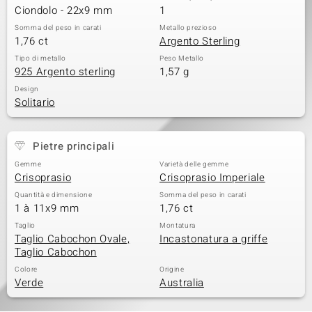
Ciondolo - 22x9 mm
1
 nell’Arte
Somma del peso in carati
Metallo prezioso
1,76 ct
Argento Sterling
 MINERALE
Tipo di metallo
Peso Metallo
925 Argento sterling
1,57 g
Design
Solitario
Pietre principali
Gemme
Varietà delle gemme
Crisoprasio
Crisoprasio Imperiale
Quantità e dimensione
Somma del peso in carati
1 à 11x9 mm
1,76 ct
Taglio
Montatura
Taglio Cabochon Ovale,
Incastonatura a griffe
Taglio Cabochon
Colore
Origine
Verde
Australia