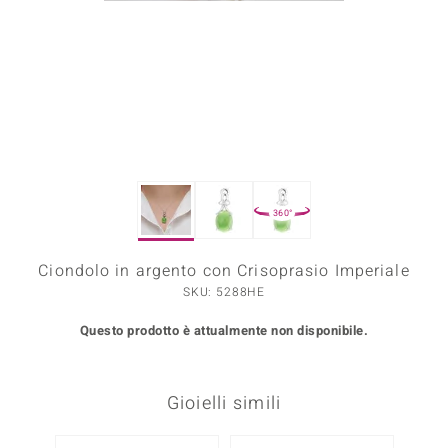
Prince Designs
o
Chic
LINSELL SELECTION
360°
n Vogue
Ciondolo in argento con Crisoprasio Imperiale
 Show
SKU: 5288HE
o Paraíso
Questo prodotto è attualmente non disponibile.
Essential
me del Boss
Gioielli simili
 Diamonds