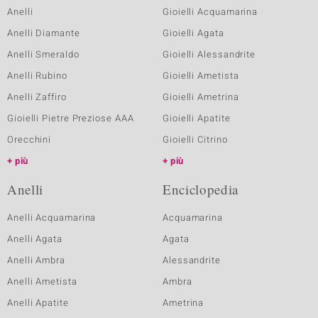
Anelli
Gioielli Acquamarina
Anelli Diamante
Gioielli Agata
Anelli Smeraldo
Gioielli Alessandrite
Anelli Rubino
Gioielli Ametista
Anelli Zaffiro
Gioielli Ametrina
Gioielli Pietre Preziose AAA
Gioielli Apatite
Orecchini
Gioielli Citrino
più
più
Anelli
Enciclopedia
Anelli Acquamarina
Acquamarina
Anelli Agata
Agata
Anelli Ambra
Alessandrite
Anelli Ametista
Ambra
Anelli Apatite
Ametrina