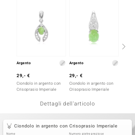
remonti
uca
uwelo
NO Collection
nts by de Melo
Argento
Argento
Argent
va
29,- €
29,- €
29,- 
otenier
Ciondolo in argento con
Ciondolo in argento con
Ciondo
Crisoprasio Imperiale
Crisoprasio Imperiale
Crisop
Dettagli dell'articolo
Ciondolo in argento con Crisoprasio Imperiale
 Classics
Nome
Numero pietre preziose