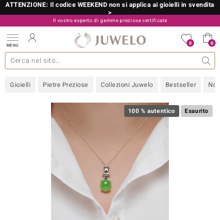
ATTENZIONE: Il codice WEEKEND non si applica ai gioielli in svendita
>
Il vostro esperto di gemme preziose certificate
800 986 787
0
0
MENU
 collezioni
 gioielli
tre più importanti
 preziose
Acquistare in diretta
Design
Informazioni generali
Pietre preziose per colore
Metallo prezioso
Approfondimenti
Juwelo
Misure anelli
Pietre preziose
Consigli
old
Gioielli
Pietre Preziose
Collezioni Juwelo
Bestseller
Nov
NI
 with Love
100 % autentico
Esaurito
Nature
rong
 Boutique
ana