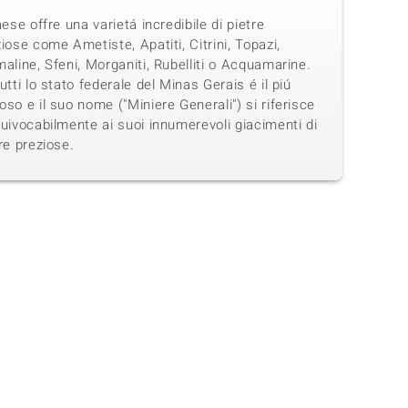
aese offre una varietá incredibile di pietre
iose come Ametiste, Apatiti, Citrini, Topazi,
aline, Sfeni, Morganiti, Rubelliti o Acquamarine.
utti lo stato federale del Minas Gerais é il piú
so e il suo nome ("Miniere Generali") si riferisce
uivocabilmente ai suoi innumerevoli giacimenti di
re preziose.