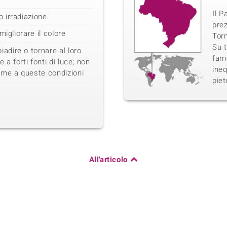
Il P
 irradiazione
prez
migliorare il colore
Torm
Su t
dire o tornare al loro
famo
 a forti fonti di luce; non
ineq
mme a queste condizioni
piet
All'articolo