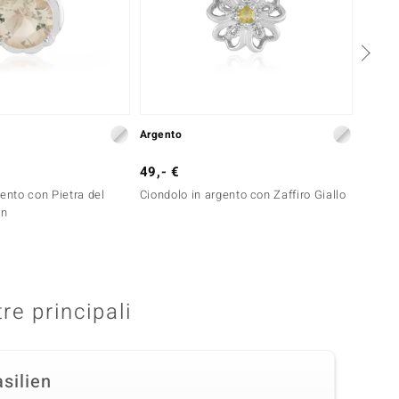
Argento
Argent
49,- €
29,- 
gento con Pietra del
Ciondolo in argento con Zaffiro Giallo
Ciondo
on
tre principali
silien