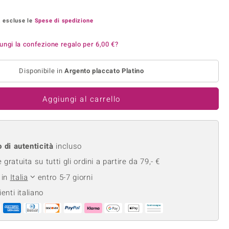
Anelli in Misura 26
onio
Crisoprasio
Anelli in Misura 29
, escluse le
Spese di spedizione
de
Fluorite
Creation
Novità
zzuli
Onice
ungi la confezione regalo per
6,00 €
?
Gioielli in più varianti
Rodolite
Disponibile in
Argento placcato Platino
se
Tormalina
Aggiungi al carrello
o di autenticità
incluso
gratuita su tutti gli ordini a partire da 79,- €
 in
Italia
entro 5-7 giorni
ienti italiano