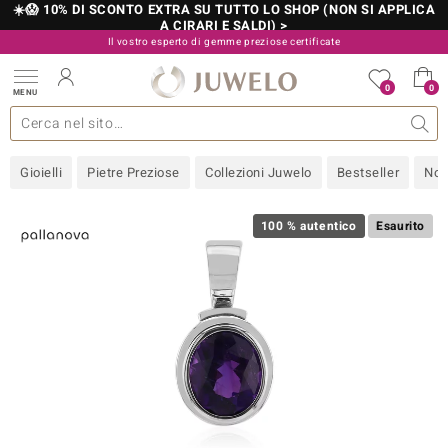
☀️😱 10% DI SCONTO EXTRA SU TUTTO LO SHOP (NON SI APPLICA
A CIRARI E SALDI) >
Il vostro esperto di gemme preziose certificate
800 986 787
0
0
MENU
 collezioni
 gioielli
tre più importanti
 preziose
Acquistare in diretta
Design
Informazioni generali
Pietre preziose per colore
Metallo prezioso
Approfondimenti
Juwelo
Misure anelli
Pietre preziose
Consigli
old
Gioielli
Pietre Preziose
Collezioni Juwelo
Bestseller
Nov
NI
 with Love
100 % autentico
Esaurito
Nature
rong
 Boutique
ana