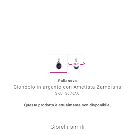
Prince Designs
o
Chic
LINSELL SELECTION
360°
n Vogue
Pallanova
 Show
Ciondolo in argento con Ametista Zambiana
o Paraíso
SKU: 5076AC
Questo prodotto è attualmente non disponibile.
Essential
me del Boss
Gioielli simili
 Diamonds