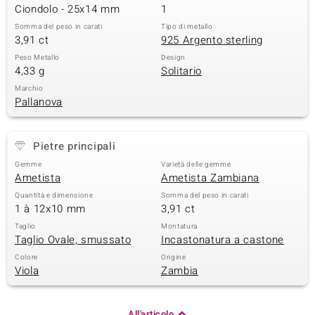
Ciondolo - 25x14 mm
1
 nell’Arte
Somma del peso in carati
Tipo di metallo
3,91 ct
925 Argento sterling
 MINERALE
Peso Metallo
Design
4,33 g
Solitario
Marchio
Pallanova
Pietre principali
Gemme
Varietà delle gemme
Ametista
Ametista Zambiana
Quantità e dimensione
Somma del peso in carati
1 à 12x10 mm
3,91 ct
Taglio
Montatura
Taglio Ovale, smussato
Incastonatura a castone
Colore
Origine
Viola
Zambia
All'articolo