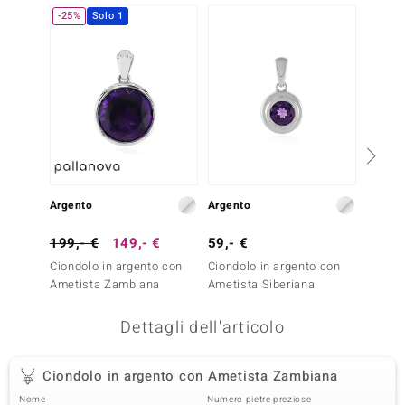
-25%
Solo 1
-20%
remonti
uca
uwelo
NO Collection
nts by de Melo
Argento
Argento
Argent
va
199,- €
149,- €
59,- €
49,- 
otenier
Ciondolo in argento con
Ciondolo in argento con
Ciondo
Ametista Zambiana
Ametista Siberiana
Ametis
Dettagli dell'articolo
Ciondolo in argento con Ametista Zambiana
 Classics
Nome
Numero pietre preziose