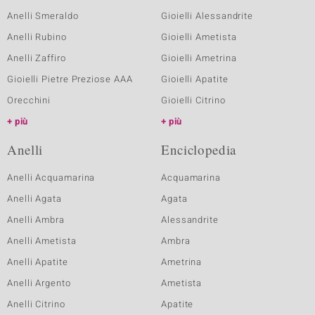
Anelli Smeraldo
Gioielli Alessandrite
Anelli Rubino
Gioielli Ametista
Anelli Zaffiro
Gioielli Ametrina
Gioielli Pietre Preziose AAA
Gioielli Apatite
Orecchini
Gioielli Citrino
più
più
Anelli
Enciclopedia
Anelli Acquamarina
Acquamarina
Anelli Agata
Agata
Anelli Ambra
Alessandrite
Anelli Ametista
Ambra
Anelli Apatite
Ametrina
Anelli Argento
Ametista
Anelli Citrino
Apatite