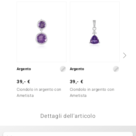
-20%
remonti
uca
uwelo
NO Collection
nts by de Melo
Argento
Argento
Argent
va
39,- €
39,- €
49,- 
otenier
Ciondolo in argento con
Ciondolo in argento con
Ciondo
Ametista
Ametista
Ametis
Dettagli dell'articolo
 Classics