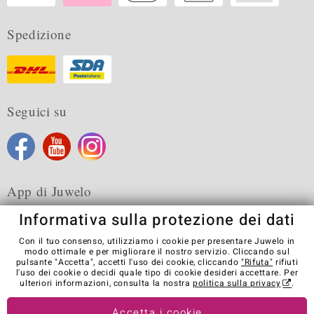
Spedizione
Seguici su
App di Juwelo
Informativa sulla protezione dei dati
Con il tuo consenso, utilizziamo i cookie per presentare Juwelo in
modo ottimale e per migliorare il nostro servizio. Cliccando sul
pulsante "Accetta", accetti l'uso dei cookie, cliccando
"Rifuta"
rifiuti
Condizioni generali di vendita
Informativa Privacy
Cookies
l'uso dei cookie o decidi quale tipo di cookie desideri accettare. Per
Note legali
Contatti
Recedere dal contratto
ulteriori informazioni, consulta la nostra
politica sulla privacy
.
Visit our stores in other countries:
Accetta i cookie