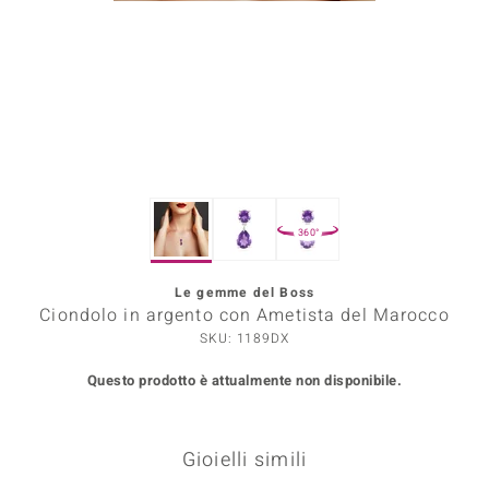
Prince Designs
o
Chic
LINSELL SELECTION
360°
n Vogue
Le gemme del Boss
 Show
Ciondolo in argento con Ametista del Marocco
o Paraíso
SKU: 1189DX
Questo prodotto è attualmente non disponibile.
Essential
me del Boss
Gioielli simili
 Diamonds