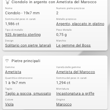
Ciondolo in argento con Ametista del Marocco
 nell’Arte
Nome
Numero pietre preziose
Ciondolo - 19x7 mm
2
 MINERALE
Somma del peso in carati
Metallo prezioso
1,986 ct
Argento, placcato in platino
Tipo di metallo
Peso Metallo
925 Argento sterling
0,75 g
Design
Marchio
Solitario con pietre laterali
Le gemme del Boss
Pietre principali
Gemme
Varietà delle gemme
Ametista
Ametista del Marocco
Quantità e dimensione
Somma del peso in carati
1 à 9x7 mm
1,294 ct
Taglio
Montatura
Taglio a goccia, smussato
Incastonatura a griffe
Colore
Origine
Viola
Marocco