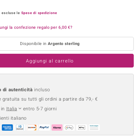
Anelli in Misura 26
onio
Crisoprasio
Anelli in Misura 29
, escluse le
Spese di spedizione
de
Fluorite
Creation
Novità
zzuli
Onice
ungi la confezione regalo per
6,00 €
?
Gioielli in più varianti
Rodolite
Disponibile in
Argento sterling
se
Tormalina
Aggiungi al carrello
o di autenticità
incluso
gratuita su tutti gli ordini a partire da 79,- €
 in
Italia
entro 5-7 giorni
ienti italiano