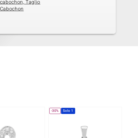
cabochon, Taglio
Cabochon
-30%
Solo 1