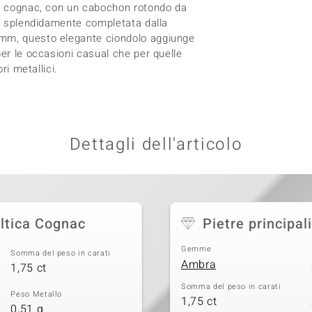
ra cognac, con un cabochon rotondo da
 è splendidamente completata dalla
 mm, questo elegante ciondolo aggiunge
per le occasioni casual che per quelle
ri metallici.
Dettagli dell'articolo
ltica Cognac
Pietre principali
Gemme
Somma del peso in carati
Ambra
1,75 ct
Somma del peso in carati
Peso Metallo
1,75 ct
0,51 g