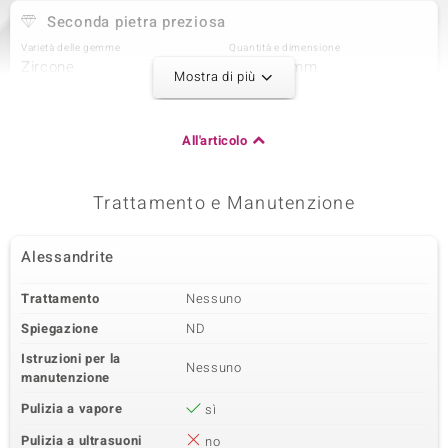
Seconda pietra preziosa
Varietà delle gemme
Quantità e dimensione
Zircone
16 à 1,2 mm
Mostra di più
Somma del peso in carati
Taglio
0,213 ct
Taglio rotondo
Montatura
Origine
All'articolo
Incastonatura a griffe
Cambogia
Trattamento e Manutenzione
Terza pietra preziosa
Varietà delle gemme
Quantità e dimensione
Alessandrite
Zircone
12 à 1 mm
Somma del peso in carati
Taglio
Trattamento
Nessuno
0,081 ct
Taglio rotondo
Spiegazione
ND
Montatura
Origine
Incastonatura a griffe
Cambogia
Istruzioni per la
Nessuno
manutenzione
Pulizia a vapore
sì
Pulizia a ultrasuoni
no