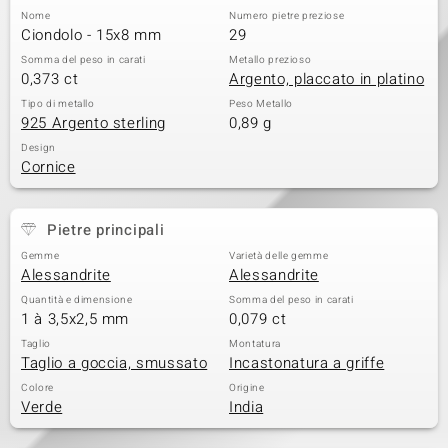
Nome
Numero pietre preziose
 nell’Arte
Ciondolo - 15x8 mm
29
Somma del peso in carati
Metallo prezioso
 MINERALE
0,373 ct
Argento, placcato in platino
Tipo di metallo
Peso Metallo
925 Argento sterling
0,89 g
Design
Cornice
Pietre principali
Gemme
Varietà delle gemme
Alessandrite
Alessandrite
Quantità e dimensione
Somma del peso in carati
1 à 3,5x2,5 mm
0,079 ct
Taglio
Montatura
Taglio a goccia, smussato
Incastonatura a griffe
Colore
Origine
Verde
India