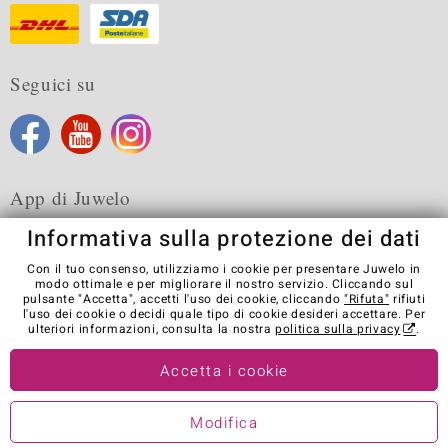
Seguici su
App di Juwelo
Informativa sulla protezione dei dati
Con il tuo consenso, utilizziamo i cookie per presentare Juwelo in
modo ottimale e per migliorare il nostro servizio. Cliccando sul
pulsante "Accetta", accetti l'uso dei cookie, cliccando
"Rifuta"
rifiuti
Condizioni generali di vendita
Informativa Privacy
Cookies
l'uso dei cookie o decidi quale tipo di cookie desideri accettare. Per
Note legali
Contatti
Recedere dal contratto
ulteriori informazioni, consulta la nostra
politica sulla privacy
.
Visit our stores in other countries:
Accetta i cookie
Modifica
© Juwelo Deutschland GmbH (societá controllata dalla Elumeo SE)