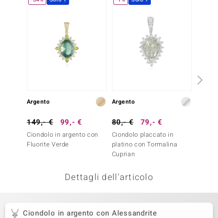
remonti
uca
uwelo
NO Collection
nts by de Melo
Argento
Argento
Argent
va
149,- €
99,- €
80,- €
79,- €
149,-
otenier
Ciondolo in argento con
Ciondolo placcato in
Ciondo
Fluorite Verde
platino con Tormalina
Granat
Cuprian
Dettagli dell'articolo
 Classics
Ciondolo in argento con Alessandrite