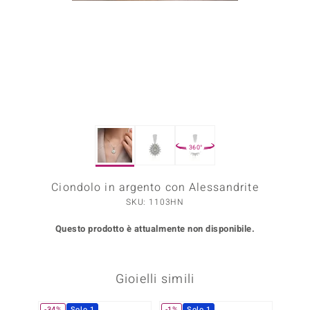
Prince Designs
o
Chic
LINSELL SELECTION
360°
n Vogue
Ciondolo in argento con Alessandrite
 Show
SKU: 1103HN
o Paraíso
Questo prodotto è attualmente non disponibile.
Essential
me del Boss
Gioielli simili
 Diamonds
-34%
Solo 1
-1%
Solo 1
-34%