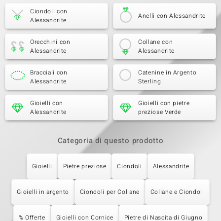
Ciondoli con
Anelli con Alessandrite
Alessandrite
Orecchini con
Collane con
Alessandrite
Alessandrite
Bracciali con
Catenine in Argento
Alessandrite
Sterling
Gioielli con
Gioielli con pietre
Alessandrite
preziose Verde
Categoria di questo prodotto
Gioielli
Pietre preziose
Ciondoli
Alessandrite
Gioielli in argento
Ciondoli per Collane
Collane e Ciondoli
% Offerte
Gioielli con Cornice
Pietre di Nascita di Giugno