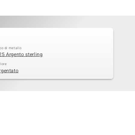
po di metallo
25 Argento sterling
lore
rgentato