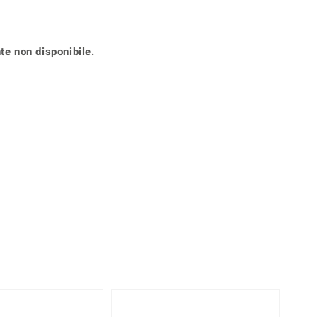
Anelli in Misura 26
onio
Crisoprasio
Anelli in Misura 29
de
Fluorite
Creation
te non disponibile.
Novità
zzuli
Onice
Gioielli in più varianti
Rodolite
se
Tormalina
-10%