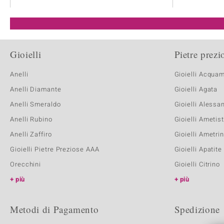
Gioielli
Pietre prezi
Anelli
Gioielli Acqua
Anelli Diamante
Gioielli Agata
Anelli Smeraldo
Gioielli Alessa
Anelli Rubino
Gioielli Ametis
Anelli Zaffiro
Gioielli Ametri
Gioielli Pietre Preziose AAA
Gioielli Apatite
Orecchini
Gioielli Citrino
più
più
Metodi di Pagamento
Spedizione