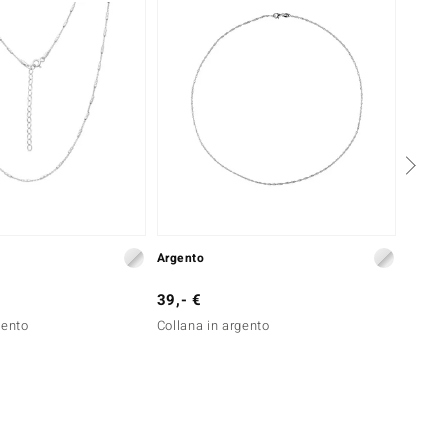
Argento
Argent
39,- €
199,-
gento
Collana in argento
Collan