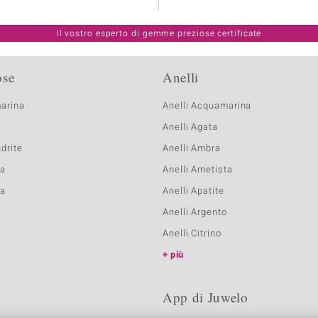
Il vostro esperto di gemme preziose certificate
ose
Anelli
marina
Anelli Acquamarina
Anelli Agata
ndrite
Anelli Ambra
ta
Anelli Ametista
na
Anelli Apatite
Anelli Argento
Anelli Citrino
più
App di Juwelo