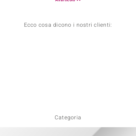
 nell’Arte
 MINERALE
Ecco cosa dicono i nostri clienti:
Categoria