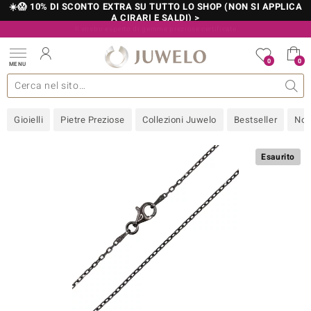
☀️😱 10% DI SCONTO EXTRA SU TUTTO LO SHOP (NON SI APPLICA
A CIRARI E SALDI) >
Il vostro esperto di gemme preziose certificate
800 986 787
0
0
MENU
 collezioni
 gioielli
tre più importanti
 preziose
Acquistare in diretta
Design
Informazioni generali
Pietre preziose per colore
Metallo prezioso
Approfondimenti
Juwelo
Misure anelli
Pietre preziose
Consigli
old
Gioielli
Pietre Preziose
Collezioni Juwelo
Bestseller
Nov
NI
 with Love
Esaurito
Nature
rong
 Boutique
ana