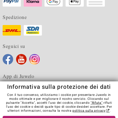
Spedizione
Seguici su
App di Juwelo
Informativa sulla protezione dei dati
Con il tuo consenso, utilizziamo i cookie per presentare Juwelo in
modo ottimale e per migliorare il nostro servizio. Cliccando sul
pulsante "Accetta", accetti l'uso dei cookie, cliccando
"Rifuta"
rifiuti
Condizioni generali di vendita
Informativa Privacy
Cookies
l'uso dei cookie o decidi quale tipo di cookie desideri accettare. Per
Note legali
Contatti
Recedere dal contratto
ulteriori informazioni, consulta la nostra
politica sulla privacy
.