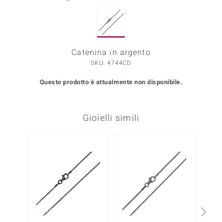
Prince Designs
Catenina in argento
o
SKU: 4744CD
Chic
Questo prodotto è attualmente non disponibile.
LINSELL SELECTION
n Vogue
Gioielli simili
 Show
-20%
o Paraíso
Essential
me del Boss
 Diamonds