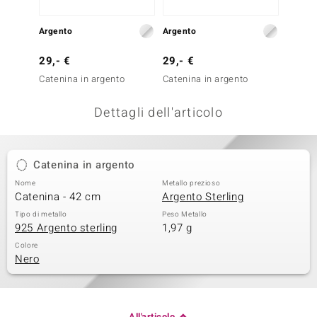
remonti
Argento
Argento
Argent
uca
29,- €
29,- €
49,- 
uwelo
Catenina in argento
Catenina in argento
Cateni
NO Collection
Dettagli dell'articolo
nts by de Melo
va
Catenina in argento
Nome
Metallo prezioso
otenier
Catenina - 42 cm
Argento Sterling
Tipo di metallo
Peso Metallo
925 Argento sterling
1,97 g
Colore
Nero
 Classics
All'articolo