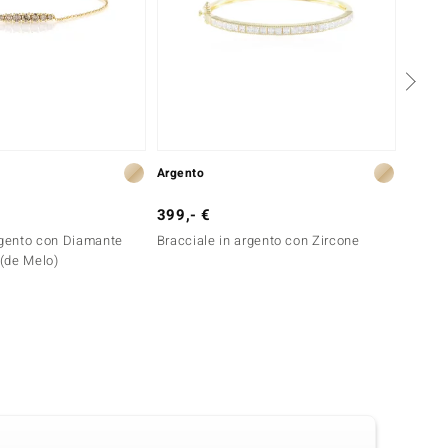
Argento
Oro
399,- €
2.999
rgento con Diamante
Bracciale in argento con Zircone
Bracci
(de Melo)