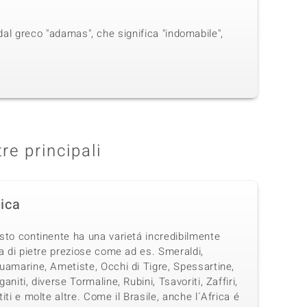
dal greco "adamas", che significa "indomabile",
tre principali
rica
sto continente ha una varietá incredibilmente
a di pietre preziose come ad es. Smeraldi,
uamarine, Ametiste, Occhi di Tigre, Spessartine,
aniti, diverse Tormaline, Rubini, Tsavoriti, Zaffiri,
iti e molte altre. Come il Brasile, anche l´Africa é