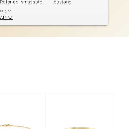
Rotondo, smussato
castone
Origine
Africa
Solo 