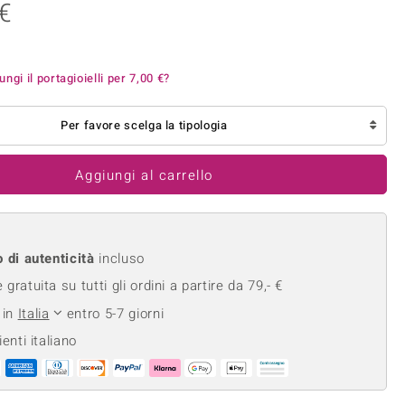
 €
Anelli in Misura 26
onio
Crisoprasio
Anelli in Misura 29
de
Fluorite
Creation
Novità
zzuli
Onice
ungi il portagioielli per
7,00 €
?
Gioielli in più varianti
Rodolite
Per favore scelga la tipologia
se
Tormalina
Aggiungi al carrello
o di autenticità
incluso
gratuita su tutti gli ordini a partire da 79,- €
 in
Italia
entro 5-7 giorni
ienti italiano