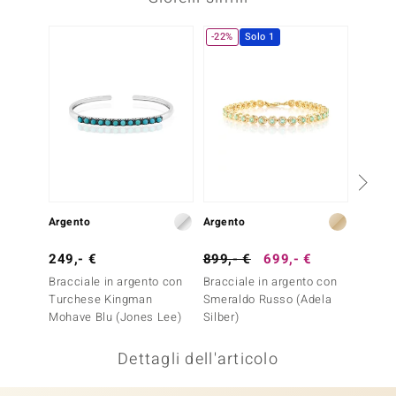
remonti
-22%
Solo 1
uca
uwelo
NO Collection
nts by de Melo
va
Argento
Argento
Argent
otenier
249,- €
899,- €
699,- €
199,-
Bracciale in argento con
Bracciale in argento con
Anello
Turchese Kingman
Smeraldo Russo (Adela
Apatit
Mohave Blu (Jones Lee)
Silber)
Dettagli dell'articolo
 Classics