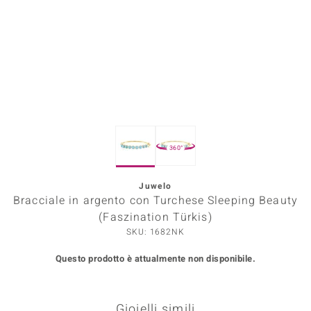
Prince Designs
o
Chic
LINSELL SELECTION
360°
n Vogue
Juwelo
 Show
Bracciale in argento con Turchese Sleeping Beauty
o Paraíso
(Faszination Türkis)
SKU: 1682NK
Essential
Questo prodotto è attualmente non disponibile.
me del Boss
 Diamonds
Gioielli simili