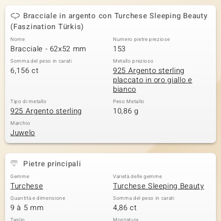
 nell’Arte
Bracciale in argento con Turchese Sleeping Beauty
(Faszination Türkis)
 MINERALE
Nome
Numero pietre preziose
Bracciale - 62x52 mm
153
Somma del peso in carati
Metallo prezioso
6,156 ct
925 Argento sterling
placcato in oro giallo e
bianco
Tipo di metallo
Peso Metallo
925 Argento sterling
10,86 g
Marchio
Juwelo
Pietre principali
Gemme
Varietà delle gemme
Turchese
Turchese Sleeping Beauty
Quantità e dimensione
Somma del peso in carati
9 à 5 mm
4,86 ct
Taglio
Montatura