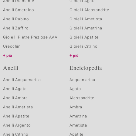
Anelli Diamante
Gioielli Agata
Anelli Smeraldo
Gioielli Alessandrite
Anelli Rubino
Gioielli Ametista
Anelli Zaffiro
Gioielli Ametrina
Gioielli Pietre Preziose AAA
Gioielli Apatite
Orecchini
Gioielli Citrino
più
più
Anelli
Enciclopedia
Anelli Acquamarina
Acquamarina
Anelli Agata
Agata
Anelli Ambra
Alessandrite
Anelli Ametista
Ambra
Anelli Apatite
Ametrina
Anelli Argento
Ametista
Anelli Citrino
Apatite