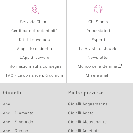
Servizio Clienti
Chi Siamo
Certificato di autenticità
Presentatori
Kit di benvenuto
Esperti
Acquisto in diretta
La Rivista di Juwelo
L'App di Juwelo
Newsletter
Informazioni sulla consegna
Il Mondo delle Gemme
FAQ - Le domande più comuni
Misure anelli
Gioielli
Pietre preziose
Anelli
Gioielli Acquamarina
Anelli Diamante
Gioielli Agata
Anelli Smeraldo
Gioielli Alessandrite
Anelli Rubino
Gioielli Ametista