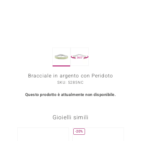
Prince Designs
o
Chic
360°
LINSELL SELECTION
n Vogue
Bracciale in argento con Peridoto
SKU: 5285NC
 Show
Questo prodotto è attualmente non disponibile.
o Paraíso
Essential
Gioielli simili
me del Boss
-20%
Solo 1
 Diamonds