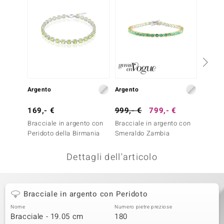
remonti
uca
uwelo
NO Collection
Argento
Argento
Argent
nts by de Melo
169,- €
999,- €
799,- €
179,-
va
Bracciale in argento con
Bracciale in argento con
Bracci
Peridoto della Birmania
Smeraldo Zambia
Perido
otenier
Dettagli dell'articolo
Bracciale in argento con Peridoto
Nome
Numero pietre preziose
Bracciale - 19.05 cm
180
 Classics