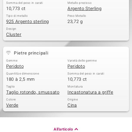
Somma del peso in carati
Metallo prezioso
10,773 ct
Argento Sterling
 nell’Arte
Tipo di metallo
Peso Metallo
 MINERALE
925 Argento sterling
23,72 g
Design
Cluster
Pietre principali
Gemme
Varietà delle gemme
Peridoto
Peridoto
Quantità e dimensione
Somma del peso in carati
180 à 2,5 mm
10,773 ct
Taglio
Montatura
Taglio rotondo, smussato
Incastonatura a griffe
Colore
Origine
Verde
Cina
All'articolo