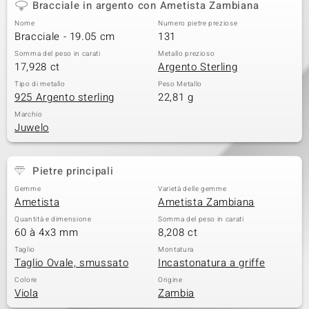
Bracciale in argento con Ametista Zambiana
 nell’Arte
Nome
Numero pietre preziose
Bracciale - 19.05 cm
131
 MINERALE
Somma del peso in carati
Metallo prezioso
17,928 ct
Argento Sterling
Tipo di metallo
Peso Metallo
925 Argento sterling
22,81 g
Marchio
Juwelo
Pietre principali
Gemme
Varietà delle gemme
Ametista
Ametista Zambiana
Quantità e dimensione
Somma del peso in carati
60 à 4x3 mm
8,208 ct
Taglio
Montatura
Taglio Ovale, smussato
Incastonatura a griffe
Colore
Origine
Viola
Zambia