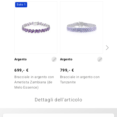
Solo 1
Solo 1
remonti
uca
uwelo
NO Collection
nts by de Melo
Argento
Argento
Argent
va
699,- €
799,- €
999,-
otenier
Bracciale in argento con
Bracciale in argento con
Bracci
Ametista Zambiana (de
Tanzanite
Ametis
Melo Essence)
Dettagli dell'articolo
 Classics