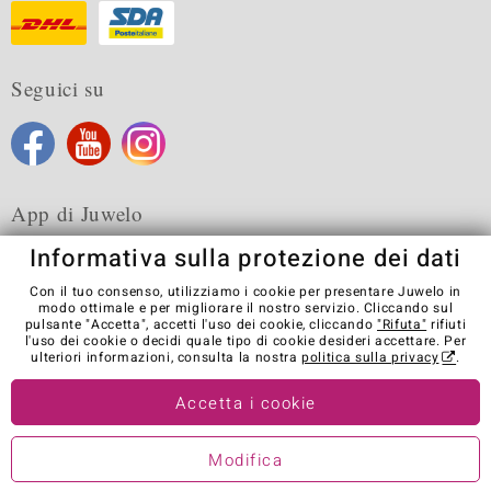
Seguici su
App di Juwelo
Informativa sulla protezione dei dati
Con il tuo consenso, utilizziamo i cookie per presentare Juwelo in
modo ottimale e per migliorare il nostro servizio. Cliccando sul
pulsante "Accetta", accetti l'uso dei cookie, cliccando
"Rifuta"
rifiuti
Condizioni generali di vendita
Informativa Privacy
Cookies
l'uso dei cookie o decidi quale tipo di cookie desideri accettare. Per
Note legali
Contatti
Recedere dal contratto
ulteriori informazioni, consulta la nostra
politica sulla privacy
.
Visit our stores in other countries:
Accetta i cookie
Modifica
© Juwelo Deutschland GmbH (societá controllata dalla Elumeo SE)