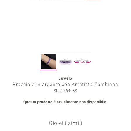
Prince Designs
o
Chic
LINSELL SELECTION
360°
n Vogue
Juwelo
 Show
Bracciale in argento con Ametista Zambiana
o Paraíso
SKU: 7640BS
Questo prodotto è attualmente non disponibile.
Essential
me del Boss
Gioielli simili
 Diamonds