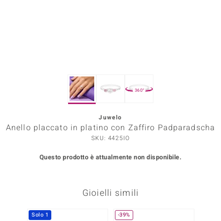
Prince Designs
o
Chic
360°
LINSELL SELECTION
n Vogue
Juwelo
Anello placcato in platino con Zaffiro Padparadscha
 Show
SKU: 4425IO
o Paraíso
Questo prodotto è attualmente non disponibile.
Essential
Gioielli simili
me del Boss
 Diamonds
Solo 1
-39%
Solo 1