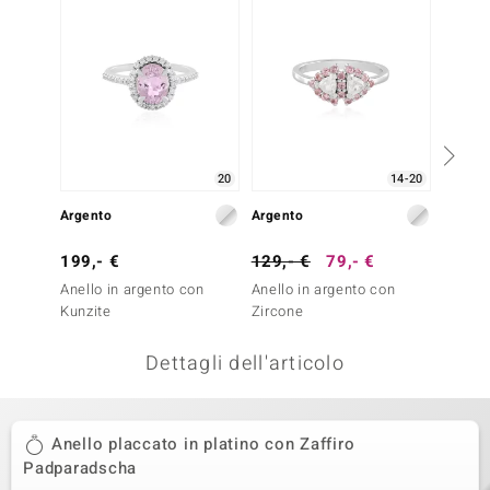
remonti
uca
uwelo
NO Collection
20
14-20
nts by de Melo
Argento
Argento
Argent
va
199,- €
129,- €
79,- €
99,- 
Anello in argento con
Anello in argento con
Anello
otenier
Kunzite
Zircone
Zaffir
Dettagli dell'articolo
Anello placcato in platino con Zaffiro
Padparadscha
 Classics