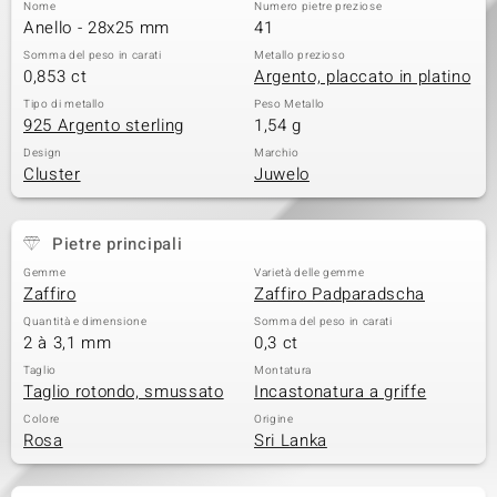
Nome
Numero pietre preziose
Anello - 28x25 mm
41
 nell’Arte
Somma del peso in carati
Metallo prezioso
0,853 ct
Argento, placcato in platino
 MINERALE
Tipo di metallo
Peso Metallo
925 Argento sterling
1,54 g
Design
Marchio
Cluster
Juwelo
Pietre principali
Gemme
Varietà delle gemme
Zaffiro
Zaffiro Padparadscha
Quantità e dimensione
Somma del peso in carati
2 à 3,1 mm
0,3 ct
Taglio
Montatura
Taglio rotondo, smussato
Incastonatura a griffe
Colore
Origine
Rosa
Sri Lanka