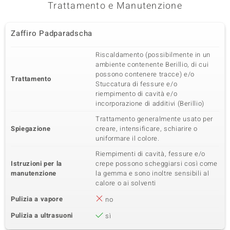
Zircone
2 à 1,5 mm
Trattamento e Manutenzione
Somma del peso in carati
Taglio
0,045 ct
Taglio Brillante Rotondo
Zaffiro Padparadscha
Montatura
Origine
Montatura ad incasso
Cambogia
Riscaldamento (possibilmente in un
ambiente contenente Berillio, di cui
possono contenere tracce) e/o
Quinta pietra preziosa
Trattamento
Stuccatura di fessure e/o
Varietà delle gemme
Quantità e dimensione
riempimento di cavità e/o
Zircone
2 à 1,4 mm
incorporazione di additivi (Berillio)
Somma del peso in carati
Taglio
Trattamento generalmente usato per
0,04 ct
Taglio Brillante Rotondo
Spiegazione
creare, intensificare, schiarire o
Montatura
Origine
uniformare il colore.
Montatura ad incasso
Cambogia
Riempimenti di cavità, fessure e/o
Istruzioni per la
crepe possono scheggiarsi così come
manutenzione
la gemma e sono inoltre sensibili al
Sesta pietra preziosa
calore o ai solventi
Varietà delle gemme
Quantità e dimensione
Pulizia a vapore
no
Zircone
28 à versch. mm
Pulizia a ultrasuoni
Somma del peso in carati
sì
Taglio
0,234 ct
Taglio Brillante Rotondo