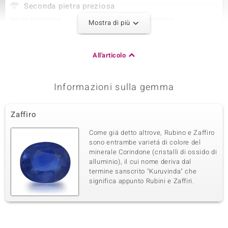
Seconda pietra preziosa
Varietà delle gemme
Quantità e dimensione
Mostra di più
Zircone
1 à 2,2 mm
Somma del peso in carati
Taglio
0,072 ct
Taglio Brillante Rotondo
All'articolo
Montatura
Origine
Incastonatura a griffe
Cambogia
Informazioni sulla gemma
Terza pietra preziosa
Zaffiro
Varietà delle gemme
Quantità e dimensione
Zircone
6 à 1,6 mm
Come giá detto altrove, Rubino e Zaffiro
sono entrambe varietá di colore del
Somma del peso in carati
Taglio
0,162 ct
Taglio Brillante Rotondo
minerale Corindone (cristalli di ossido di
alluminio), il cui nome deriva dal
Montatura
Origine
termine sanscrito "Kuruvinda" che
Incastonatura a griffe
Cambogia
significa appunto Rubini e Zaffiri.
Quarta pietra preziosa
Varietà delle gemme
Quantità e dimensione