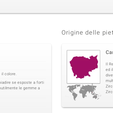
Origine delle pie
Ca
Il R
ed i
il colore.
dive
mult
dire se esposte a forti
Zirc
 inutilmente le gemme a
Zirc