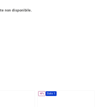
Anelli in Misura 29
de
Fluorite
Creation
te non disponibile.
Novità
zzuli
Onice
Gioielli in più varianti
Rodolite
se
Tormalina
-8%
Solo 1
-20%