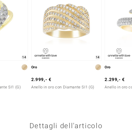
14
14
Oro
Oro
2.999,- €
2.299,- €
ante SI1 (G)
Anello in oro con Diamante SI1 (G)
Anello in oro 
Dettagli dell'articolo