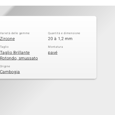
Varietà delle gemme
Quantità e dimensione
Zircone
20 à 1,2 mm
Taglio
Montatura
Taglio Brillante
pavé
Rotondo, smussato
Origine
Cambogia