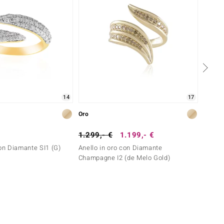
14
17
Oro
Oro
1.299,- €
1.199,- €
1.499
con Diamante SI1 (G)
Anello in oro con Diamante
Anello
Champagne I2 (de Melo Gold)
Champa