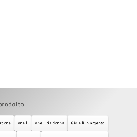
prodotto
ircone
Anelli
Anelli da donna
Gioielli in argento