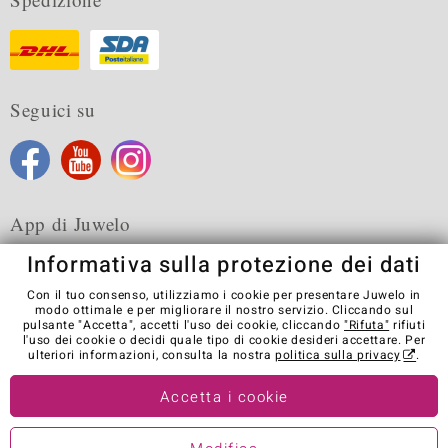
Seguici su
App di Juwelo
Informativa sulla protezione dei dati
Con il tuo consenso, utilizziamo i cookie per presentare Juwelo in
modo ottimale e per migliorare il nostro servizio. Cliccando sul
pulsante "Accetta", accetti l'uso dei cookie, cliccando
"Rifuta"
rifiuti
Condizioni generali di vendita
Informativa Privacy
Cookies
l'uso dei cookie o decidi quale tipo di cookie desideri accettare. Per
Note legali
Contatti
Recedere dal contratto
ulteriori informazioni, consulta la nostra
politica sulla privacy
.
Visit our stores in other countries:
Accetta i cookie