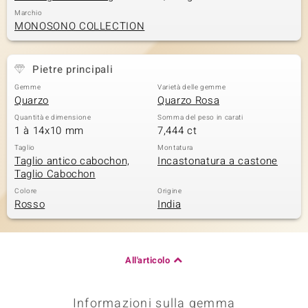
Marchio
 nell’Arte
MONOSONO COLLECTION
 MINERALE
Pietre principali
Gemme
Varietà delle gemme
Quarzo
Quarzo Rosa
Quantità e dimensione
Somma del peso in carati
1 à 14x10 mm
7,444 ct
Taglio
Montatura
Taglio antico cabochon,
Incastonatura a castone
Taglio Cabochon
Colore
Origine
Rosso
India
All'articolo
Informazioni sulla gemma