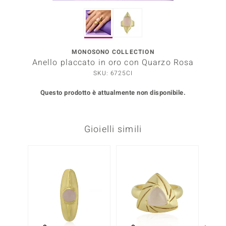
Prince Designs
MONOSONO COLLECTION
o
Anello placcato in oro con Quarzo Rosa
SKU: 6725CI
Chic
Questo prodotto è attualmente non disponibile.
LINSELL SELECTION
n Vogue
Gioielli simili
 Show
-10%
o Paraíso
Essential
me del Boss
 Diamonds