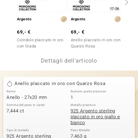
remonti
17-26
Argento
Argento
Argent
uca
69,- €
69,- €
199,-
uwelo
Ciondolo placcato in oro
Anello placcato in oro con
Anello
NO Collection
con Giada
Quarzo Rosa
Quarzo
nts by de Melo
Dettagli dell'articolo
va
Anello placcato in oro con Quarzo Rosa
otenier
Nome
Numero pietre preziose
Anello - 27x20 mm
1
Somma del peso in carati
Metallo prezioso
7,444 ct
925 Argento sterling
placcato in oro giallo e
bianco
Tipo di metallo
Peso Metallo
 Classics
925 Argento sterling
7,463 g