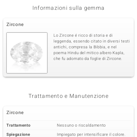
Informazioni sulla gemma
Terza pietra preziosa
Varietà delle gemme
Quantità e dimensione
Zircone
Zircone
6 à 2 mm
Somma del peso in carati
Taglio
Lo Zircone é ricco di storia e di
0,27 ct
Taglio rotondo
leggenda, essendo citato in diversi testi
antichi, compresa la Bibbia, e nel
Montatura
Origine
Incastonatura a castone
poema Hindu del mitico albero Kapla,
Cambogia
che fu adornato da foglie di Zircone.
Trattamento e Manutenzione
Zircone
Trattamento
Nessuno o riscaldamento
Spiegazione
Impiegato per intensificare il colore.