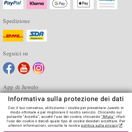
Spedizione
Seguici su
App di Juwelo
Informativa sulla protezione dei dati
Con il tuo consenso, utilizziamo i cookie per presentare Juwelo in
modo ottimale e per migliorare il nostro servizio. Cliccando sul
pulsante "Accetta", accetti l'uso dei cookie, cliccando
"Rifuta"
rifiuti
Condizioni generali di vendita
Informativa Privacy
Cookies
l'uso dei cookie o decidi quale tipo di cookie desideri accettare. Per
Note legali
Contatti
Recedere dal contratto
ulteriori informazioni, consulta la nostra
politica sulla privacy
.