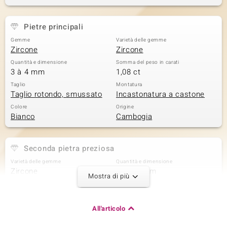
 nell’Arte
Pietre principali
 MINERALE
Gemme
Varietà delle gemme
Zircone
Zircone
Quantità e dimensione
Somma del peso in carati
3 à 4 mm
1,08 ct
Taglio
Montatura
Taglio rotondo, smussato
Incastonatura a castone
Colore
Origine
Bianco
Cambogia
Seconda pietra preziosa
Varietà delle gemme
Quantità e dimensione
Zircone
6 à 2,5 mm
Mostra di più
Somma del peso in carati
Taglio
0,486 ct
Taglio rotondo
Montatura
Origine
All'articolo
Incastonatura a castone
Cambogia