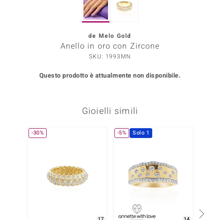
Prince Designs
de Melo Gold
Anello in oro con Zircone
o
SKU: 1993MN
Chic
Questo prodotto è attualmente non disponibile.
LINSELL SELECTION
Gioielli simili
n Vogue
 Show
-30%
-5%
Solo 1
-25%
o Paraíso
Essential
me del Boss
 Diamonds
17
14