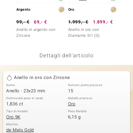
remonti
Argento
Oro
Argent
uca
99,- €
69,- €
1.999,- €
1.899,- €
79,- 
Anello in argento con
Anello in oro con
Anello
uwelo
Zircone
Diamante SI1 (G)
Topazi
NO Collection
Dettagli dell'articolo
nts by de Melo
va
Anello in oro con Zircone
otenier
Nome
Numero pietre preziose
Anello - 23x23 mm
15
Somma del peso in carati
Metallo prezioso
1,836 ct
Oro
Tipo di metallo
Peso Metallo
Oro 9K
6,15 g
Marchio
 Classics
de Melo Gold