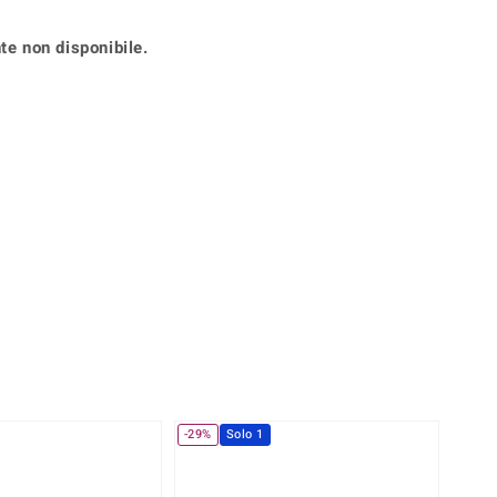
Anelli in Misura 29
de
Fluorite
Creation
te non disponibile.
Novità
zzuli
Onice
Gioielli in più varianti
Rodolite
se
Tormalina
360° interattivo
l puntatore del mouse nella posizione desiderata
-29%
Solo 1