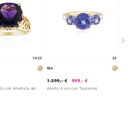
14-23
23
Oro
Oro
1.399,- €
999,- €
2.999
nto con Ametista del
Anello in oro con Tanzanite
Anello