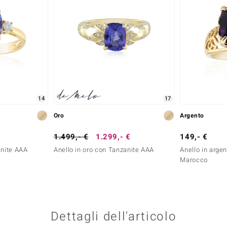
14
17
Oro
Argento
1.499,- €
1.299,- €
149,- €
anite AAA
Anello in oro con Tanzanite AAA
Anello in arge
Marocco
Dettagli dell'articolo