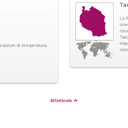
Ta
La R
orie
ris
Tanz
impo
riazioni di temperatura.
inte
All'articolo