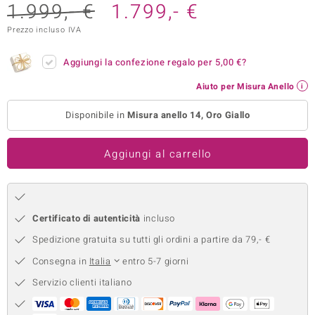
1.999,- €
1.799,- €
remonti
Prezzo incluso IVA
uca
Aggiungi la confezione regalo per
5,00 €
?
uwelo
Aiuto per Misura Anello
NO Collection
Disponibile in
Misura anello 14, Oro Giallo
nts by de Melo
Aggiungi al carrello
va
otenier
Certificato di autenticità
incluso
Spedizione gratuita su tutti gli ordini a partire da 79,- €
Consegna in
Italia
entro 5-7 giorni
Servizio clienti italiano
 Classics