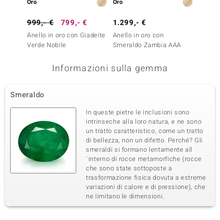
Oro
Oro
Argent
999,- €
799,- €
1.299,- €
249,-
Anello in oro con Giadeite
Anello in oro con
Anello
Verde Nobile
Smeraldo Zambia AAA
Smera
Informazioni sulla gemma
Smeraldo
In queste pietre le inclusioni sono
intrinseche alla loro natura, e ne sono
un tratto caratteristico, come un tratto
di bellezza, non un difetto. Perché? Gli
smeraldi si formano lentamente all
´interno di rocce metamorfiche (rocce
che sono state sottoposte a
trasformazione fisica dovuta a estreme
variazioni di calore e di pressione), che
ne limitano le dimensioni.