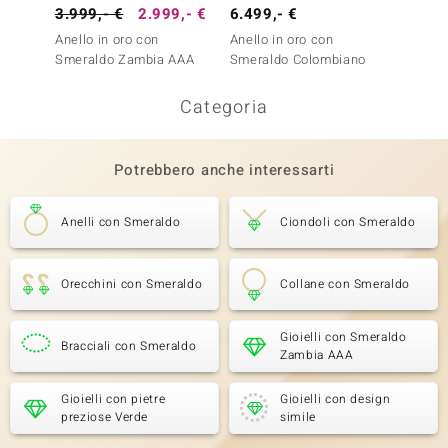
3.999,- €
2.999,- €
6.499,- €
5.999
Anello in oro con
Anello in oro con
Anello 
Smeraldo Zambia AAA
Smeraldo Colombiano
Smeral
Categoria
Potrebbero anche interessarti
Anelli con Smeraldo
Ciondoli con Smeraldo
Orecchini con Smeraldo
Collane con Smeraldo
Gioielli con Smeraldo
Bracciali con Smeraldo
Zambia AAA
Gioielli con pietre
Gioielli con design
preziose Verde
simile