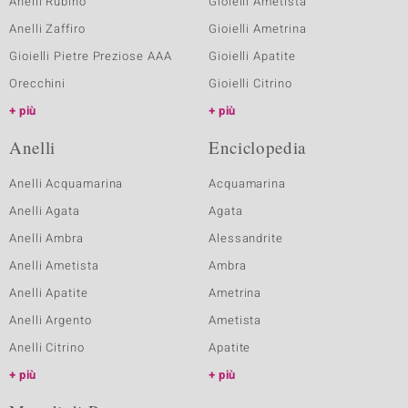
Anelli Rubino
Gioielli Ametista
Anelli Zaffiro
Gioielli Ametrina
Gioielli Pietre Preziose AAA
Gioielli Apatite
Orecchini
Gioielli Citrino
più
più
Anelli
Enciclopedia
Anelli Acquamarina
Acquamarina
Anelli Agata
Agata
Anelli Ambra
Alessandrite
Anelli Ametista
Ambra
Anelli Apatite
Ametrina
Anelli Argento
Ametista
Anelli Citrino
Apatite
più
più