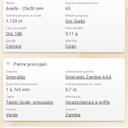
Nome
Numero pietre preziose
Anello - 25x20 mm
65
Somma del peso in carati
Metallo prezioso
1,133 ct
Oro Giallo
Tipo di metallo
Peso Metallo
Oro 14K
3,11 g
Design
Marchio
Cornice
Cirari
Pietre principali
Gemme
Varietà delle gemme
Smeraldo
Smeraldo Zambia AAA
Quantità e dimensione
Somma del peso in carati
1 à 7x5 mm
0,7 ct
Taglio
Montatura
Taglio Ovale, smussato
Incastonatura a griffe
Colore
Origine
Verde
Zambia