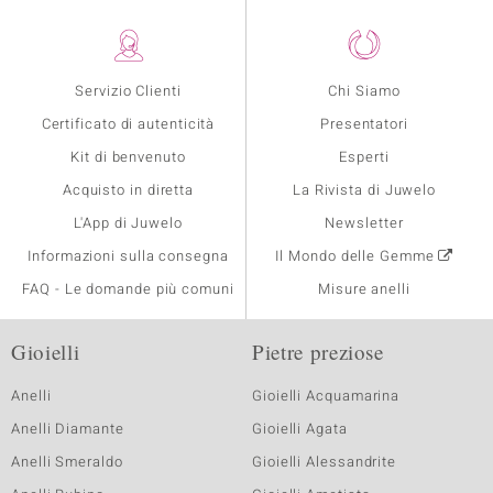
Servizio Clienti
Chi Siamo
Certificato di autenticità
Presentatori
Kit di benvenuto
Esperti
Acquisto in diretta
La Rivista di Juwelo
L'App di Juwelo
Newsletter
Informazioni sulla consegna
Il Mondo delle Gemme
FAQ - Le domande più comuni
Misure anelli
Gioielli
Pietre preziose
Anelli
Gioielli Acquamarina
Anelli Diamante
Gioielli Agata
Anelli Smeraldo
Gioielli Alessandrite