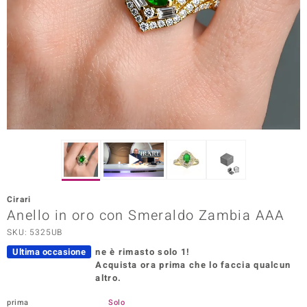
Prince Designs
o
Chic
LINSELL SELECTION
n Vogue
 Show
Cirari
Anello in oro con Smeraldo Zambia AAA
o Paraíso
SKU: 5325UB
Essential
Ultima occasione
ne è rimasto solo 1!
Acquista ora prima che lo faccia qualcun
me del Boss
altro.
 Diamonds
prima
Solo