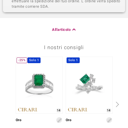
effettuare la spedizione del tuo ordine. L´ordine verrá spedito
tramite corriere SDA.
All'articolo
I nostri consigli
-25%
Solo 1
Solo 1
Solo 1
14
14
Oro
Oro
Oro