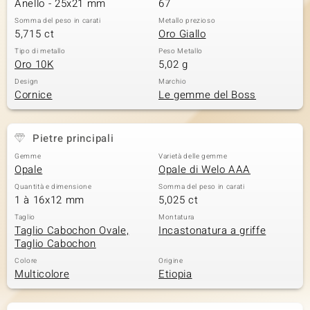
Anello - 25x21 mm
67
Somma del peso in carati
Metallo prezioso
5,715 ct
Oro Giallo
Tipo di metallo
Peso Metallo
Oro 10K
5,02 g
Design
Marchio
Cornice
Le gemme del Boss
Pietre principali
Gemme
Varietà delle gemme
Opale
Opale di Welo AAA
Quantità e dimensione
Somma del peso in carati
1 à 16x12 mm
5,025 ct
Taglio
Montatura
Taglio Cabochon Ovale,
Incastonatura a griffe
Taglio Cabochon
Colore
Origine
Multicolore
Etiopia