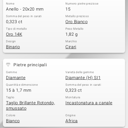
Nome
Numero pietre preziose
Anello - 20x20 mm
15
Somma del peso in carati
Metallo prezioso
0,323 ct
Oro Bianco
Tipo di metallo
Peso Metallo
Oro 14K
1,82 g
Design
Marchio
Binario
Cirari
Pietre principali
Gemme
Varietà delle gemme
Diamante
Diamante (H) SI1
Quantità e dimensione
Somma del peso in carati
15 à 1,7 mm
0,323 ct
Taglio
Montatura
Taglio Brillante Rotondo,
Incastonatura a canale
smussato
Colore
Origine
Bianco
Africa