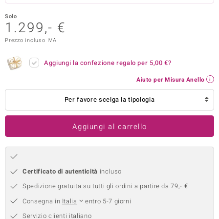
remonti
Solo
1.299,- €
uca
Prezzo incluso IVA
uwelo
Aggiungi la confezione regalo per
5,00 €
?
NO Collection
Aiuto per Misura Anello
nts by de Melo
Per favore scelga la tipologia
va
Aggiungi al carrello
otenier
Certificato di autenticità
incluso
Spedizione gratuita su tutti gli ordini a partire da 79,- €
Consegna in
Italia
entro 5-7 giorni
 Classics
Servizio clienti italiano