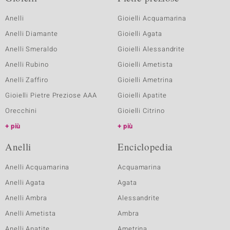
Anelli
Gioielli Acquamarina
Anelli Diamante
Gioielli Agata
Anelli Smeraldo
Gioielli Alessandrite
Anelli Rubino
Gioielli Ametista
Anelli Zaffiro
Gioielli Ametrina
Gioielli Pietre Preziose AAA
Gioielli Apatite
Orecchini
Gioielli Citrino
più
più
Anelli
Enciclopedia
Anelli Acquamarina
Acquamarina
Anelli Agata
Agata
Anelli Ambra
Alessandrite
Anelli Ametista
Ambra
Anelli Apatite
Ametrina