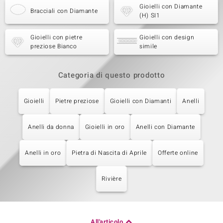
Gioielli con Diamante
Bracciali con Diamante
(H) SI1
Gioielli con pietre
Gioielli con design
preziose Bianco
simile
Categoria di questo prodotto
Gioielli
Pietre preziose
Gioielli con Diamanti
Anelli
Anelli da donna
Gioielli in oro
Anelli con Diamante
Anelli in oro
Pietra di Nascita di Aprile
Offerte online
Rivière
All'articolo