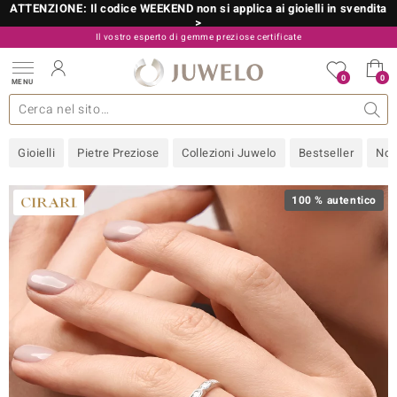
ATTENZIONE: Il codice WEEKEND non si applica ai gioielli in svendita
>
Il vostro esperto di gemme preziose certificate
800 986 787
0
0
MENU
 collezioni
 gioielli
tre più importanti
 preziose
Acquistare in diretta
Design
Informazioni generali
Pietre preziose per colore
Metallo prezioso
Approfondimenti
Juwelo
Misure anelli
Pietre preziose
Consigli
old
Gioielli
Pietre Preziose
Collezioni Juwelo
Bestseller
Nov
NI
 with Love
100 % autentico
Nature
rong
 Boutique
ana