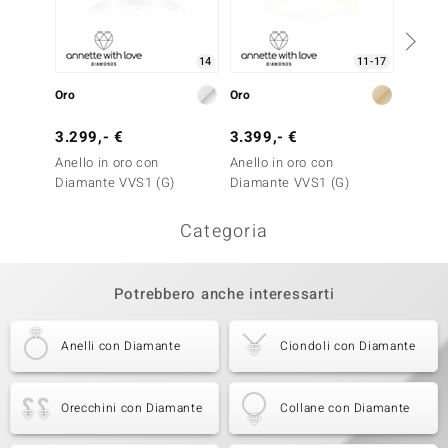
14
11-17
Oro
Oro
Oro
3.299,- €
3.399,- €
3.499
Anello in oro con
Anello in oro con
Anello 
Diamante VVS1 (G)
Diamante VVS1 (G)
Diaman
Categoria
Potrebbero anche interessarti
Anelli con Diamante
Ciondoli con Diamante
Orecchini con Diamante
Collane con Diamante