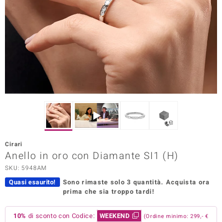
Prince Designs
o
Chic
LINSELL SELECTION
n Vogue
 Show
Cirari
Anello in oro con Diamante SI1 (H)
o Paraíso
SKU: 5948AM
Essential
Quasi esaurito!
Sono rimaste solo 3 quantità.
Acquista ora
prima che sia troppo tardi!
me del Boss
 Diamonds
10%
di sconto con Codice:
WEEKEND
(Ordine minimo: 299,- €