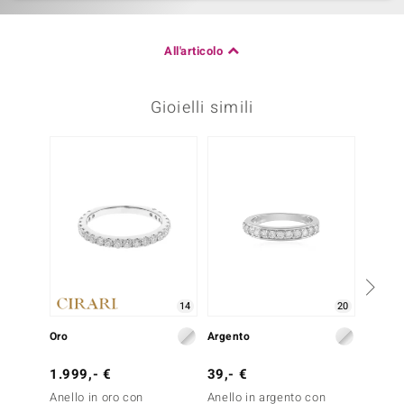
All'articolo
Gioielli simili
14
20
Oro
Argento
Argent
1.999,- €
39,- €
29,- 
Anello in oro con
Anello in argento con
Anello