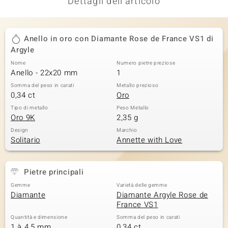
Dettagli dell'articolo
Anello in oro con Diamante Rose de France VS1 di
Argyle
Nome
Numero pietre preziose
Anello - 22x20 mm
1
Somma del peso in carati
Metallo prezioso
0,34 ct
Oro
Tipo di metallo
Peso Metallo
Oro 9K
2,35 g
Design
Marchio
Solitario
Annette with Love
Pietre principali
Gemme
Varietà delle gemme
Diamante
Diamante Argyle Rose de
France VS1
Quantità e dimensione
Somma del peso in carati
1 à 4,5 mm
0,34 ct