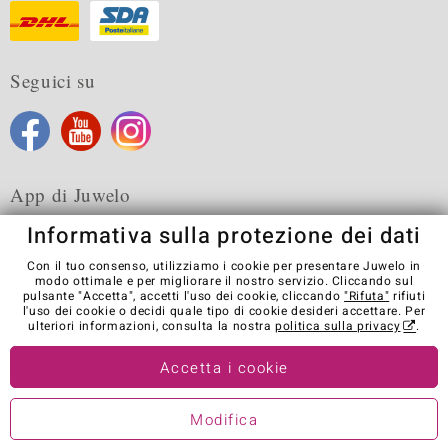
Seguici su
App di Juwelo
Informativa sulla protezione dei dati
Con il tuo consenso, utilizziamo i cookie per presentare Juwelo in
modo ottimale e per migliorare il nostro servizio. Cliccando sul
pulsante "Accetta", accetti l'uso dei cookie, cliccando
"Rifuta"
rifiuti
Condizioni generali di vendita
Informativa Privacy
Cookies
l'uso dei cookie o decidi quale tipo di cookie desideri accettare. Per
Note legali
Contatti
Recedere dal contratto
ulteriori informazioni, consulta la nostra
politica sulla privacy
.
Visit our stores in other countries:
Accetta i cookie
Modifica
© Juwelo Deutschland GmbH (societá controllata dalla Elumeo SE)