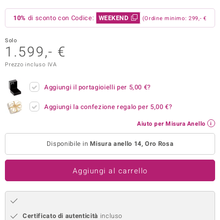
remonti
10%
di sconto con Codice:
WEEKEND
(Ordine minimo: 299,- €
uca
Solo
1.599,- €
uwelo
Prezzo incluso IVA
NO Collection
Aggiungi il portagioielli per
5,00 €
?
nts by de Melo
Aggiungi la confezione regalo per
5,00 €
?
va
Aiuto per Misura Anello
otenier
Disponibile in
Misura anello 14, Oro Rosa
Aggiungi al carrello
 Classics
Certificato di autenticità
incluso