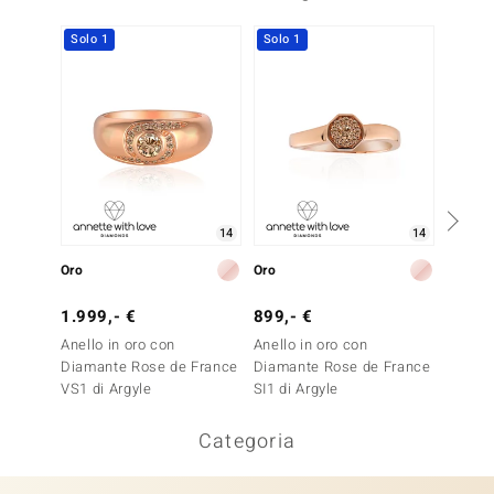
Solo 1
Solo 1
14
14
Oro
Oro
Oro
1.999,- €
899,- €
1.699
Anello in oro con
Anello in oro con
Anello 
Diamante Rose de France
Diamante Rose de France
Diaman
VS1 di Argyle
SI1 di Argyle
VS1 di
Categoria