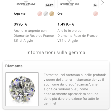
14-17
14
Argento
Oro
Oro
399,- €
1.499,- €
1.499
Anello in argento con
Anello in oro con
Anello 
Diamante Rose de France
Diamante Rose de France
Diaman
SI1 di Argyle
VS1 di Argyle
VS1 di
Informazioni sulla gemma
Diamante
Formatosi nel sottosuolo, nelle profonde
viscere della terra, il diamante deriva il
suo nome dal greco "adamas", che
significa "indomabile", nome
assolutamente appropriato per una
delle piú dure e preziose fra tutte le
gemme!