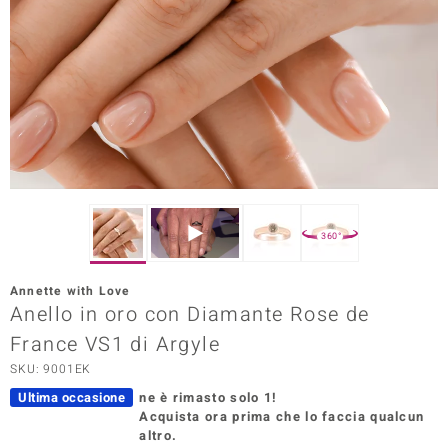
Prince Designs
o
Chic
LINSELL SELECTION
n Vogue
360°
 Show
Annette with Love
Anello in oro con Diamante Rose de
o Paraíso
France VS1 di Argyle
Essential
SKU: 9001EK
me del Boss
Ultima occasione
ne è rimasto solo 1!
Acquista ora prima che lo faccia qualcun
 Diamonds
altro.