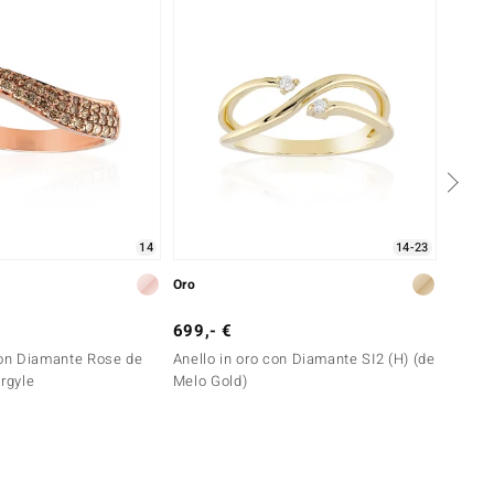
14
14-23
Oro
Oro
699,- €
1.499
con Diamante Rose de
Anello in oro con Diamante SI2 (H) (de
Anello
Argyle
Melo Gold)
France