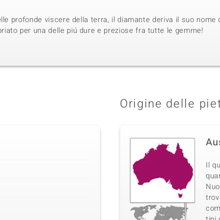
lle profonde viscere della terra, il diamante deriva il suo nome 
ato per una delle piú dure e preziose fra tutte le gemme!
Origine delle pie
1
Au
Il q
quan
Nuo
trov
come
tipi