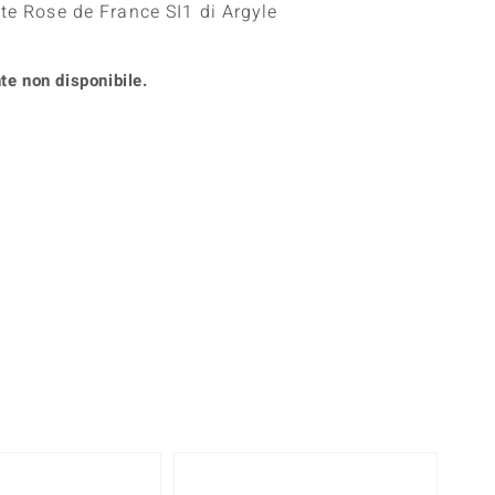
te Rose de France SI1 di Argyle
Anelli in Misura 26
onio
Crisoprasio
Anelli in Misura 29
de
Fluorite
Creation
te non disponibile.
Novità
zzuli
Onice
Gioielli in più varianti
Rodolite
se
Tormalina
Solo 