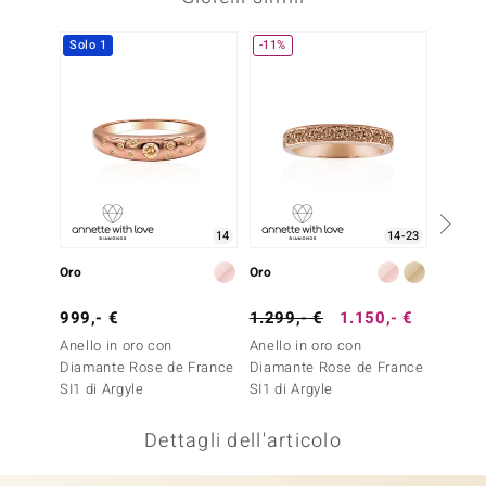
remonti
Solo 1
-11%
-33%
uca
uwelo
NO Collection
nts by de Melo
14
14-23
va
Oro
Oro
Oro
otenier
999,- €
1.299,- €
1.150,- €
1.499
Anello in oro con
Anello in oro con
Anello 
Diamante Rose de France
Diamante Rose de France
Diaman
SI1 di Argyle
SI1 di Argyle
SI1 di 
Dettagli dell'articolo
 Classics