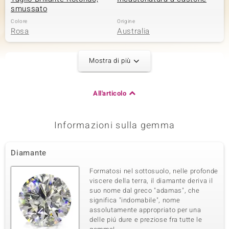
smussato
Colore
Origine
Rosa
Australia
Mostra di più
Seconda pietra preziosa
Varietà delle gemme
Quantità e dimensione
Diamante Argyle Rose de
1 à 2,7 mm
All'articolo
France SI1
Somma del peso in carati
Taglio
0,075 ct
Taglio Brillante Rotondo
Informazioni sulla gemma
Montatura
Origine
Incastonatura a castone
Australia
Diamante
Formatosi nel sottosuolo, nelle profonde
Terza pietra preziosa
viscere della terra, il diamante deriva il
Varietà delle gemme
Quantità e dimensione
suo nome dal greco "adamas", che
Diamante Argyle Rose de
3 à 2,5 mm
significa "indomabile", nome
France SI1
assolutamente appropriato per una
delle piú dure e preziose fra tutte le
Somma del peso in carati
Taglio
0,192 ct
Taglio Brillante Rotondo