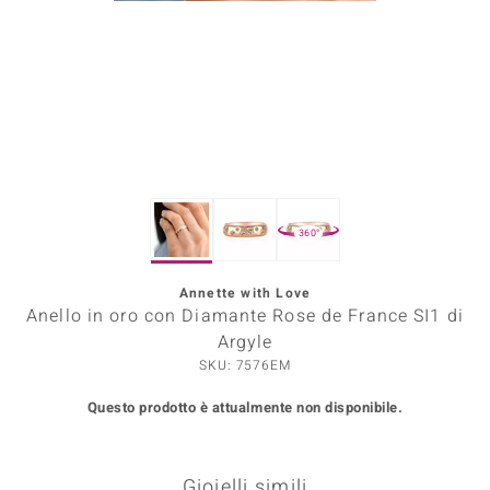
Prince Designs
o
Chic
LINSELL SELECTION
360°
n Vogue
Annette with Love
 Show
Anello in oro con Diamante Rose de France SI1 di
o Paraíso
Argyle
SKU: 7576EM
Essential
Questo prodotto è attualmente non disponibile.
me del Boss
 Diamonds
Gioielli simili