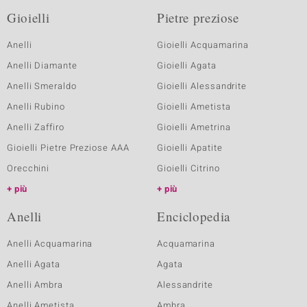
Gioielli
Pietre preziose
Anelli
Gioielli Acquamarina
Anelli Diamante
Gioielli Agata
Anelli Smeraldo
Gioielli Alessandrite
Anelli Rubino
Gioielli Ametista
Anelli Zaffiro
Gioielli Ametrina
Gioielli Pietre Preziose AAA
Gioielli Apatite
Orecchini
Gioielli Citrino
più
più
Anelli
Enciclopedia
Anelli Acquamarina
Acquamarina
Anelli Agata
Agata
Anelli Ambra
Alessandrite
Anelli Ametista
Ambra