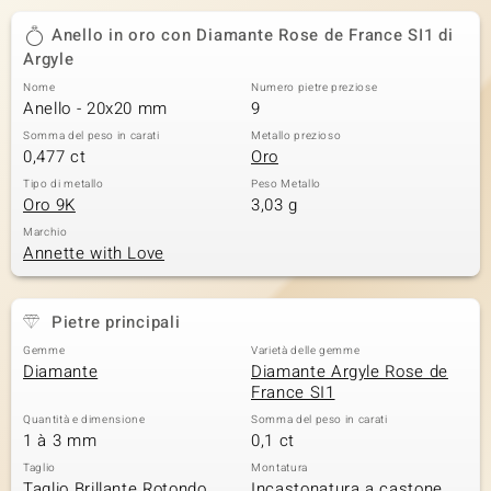
 nell’Arte
Anello in oro con Diamante Rose de France SI1 di
Argyle
 MINERALE
Nome
Numero pietre preziose
Anello - 20x20 mm
9
Somma del peso in carati
Metallo prezioso
0,477 ct
Oro
Tipo di metallo
Peso Metallo
Oro 9K
3,03 g
Marchio
Annette with Love
Pietre principali
Gemme
Varietà delle gemme
Diamante
Diamante Argyle Rose de
France SI1
Quantità e dimensione
Somma del peso in carati
1 à 3 mm
0,1 ct
Taglio
Montatura
Taglio Brillante Rotondo,
Incastonatura a castone