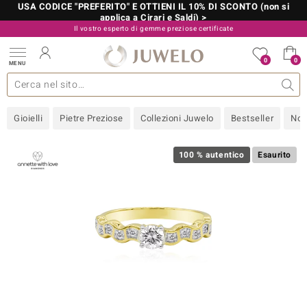
USA CODICE "PREFERITO" E OTTIENI IL 10% DI SCONTO (non si
applica a Cirari e Saldi) >
Il vostro esperto di gemme preziose certificate
800 986 787
0
0
MENU
 collezioni
 gioielli
tre più importanti
 preziose
Acquistare in diretta
Design
Informazioni generali
Pietre preziose per colore
Metallo prezioso
Approfondimenti
Juwelo
Misure anelli
Pietre preziose
Consigli
old
Gioielli
Pietre Preziose
Collezioni Juwelo
Bestseller
Nov
NI
 with Love
100 % autentico
Esaurito
Nature
rong
 Boutique
ana