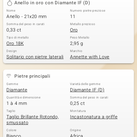
Anello in oro con Diamante IF (D)
 nell’Arte
Nome
Numero pietre preziose
Anello - 21x20 mm
11
 MINERALE
Somma del peso in carati
Metallo prezioso
0,33 ct
Oro
Tipo di metallo
Peso Metallo
Oro 18K
2,95 g
Design
Marchio
Solitario con pietre laterali
Annette with Love
Pietre principali
Gemme
Varietà delle gemme
Diamante
Diamante IF (D)
Quantità e dimensione
Somma del peso in carati
1 à 4 mm
0,25 ct
Taglio
Montatura
Taglio Brillante Rotondo,
Incastonatura a griffe
smussato
Colore
Origine
Bianco
Africa