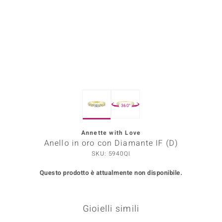
Prince Designs
o
Chic
LINSELL SELECTION
360°
n Vogue
Annette with Love
 Show
Anello in oro con Diamante IF (D)
o Paraíso
SKU: 5940QI
Questo prodotto è attualmente non disponibile.
Essential
me del Boss
Gioielli simili
 Diamonds