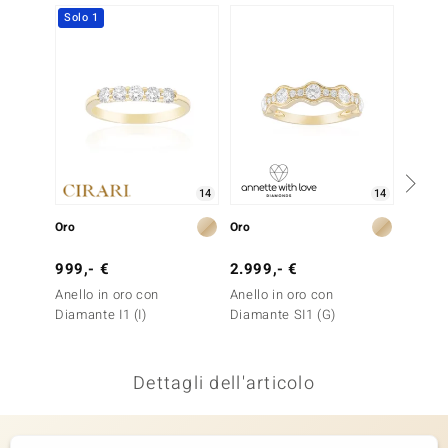
Solo 1
Solo 1
remonti
uca
uwelo
NO Collection
nts by de Melo
14
14
Oro
Oro
Oro
va
999,- €
2.999,- €
2.299
otenier
Anello in oro con
Anello in oro con
Anello 
Diamante I1 (I)
Diamante SI1 (G)
Diaman
Dettagli dell'articolo
 Classics