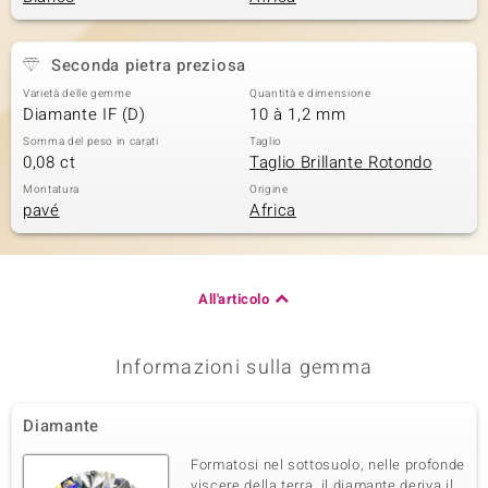
Seconda pietra preziosa
Varietà delle gemme
Quantità e dimensione
Diamante IF (D)
10 à 1,2 mm
Somma del peso in carati
Taglio
0,08 ct
Taglio Brillante Rotondo
Montatura
Origine
pavé
Africa
All'articolo
Informazioni sulla gemma
Diamante
Formatosi nel sottosuolo, nelle profonde
viscere della terra, il diamante deriva il