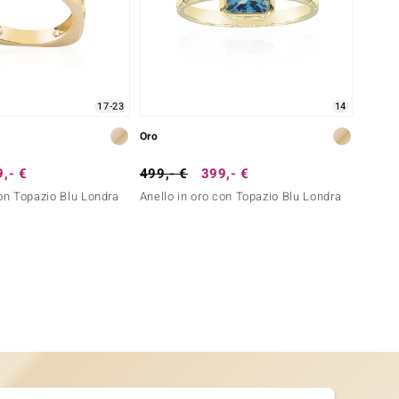
17-23
14
Oro
,- €
499,- €
399,- €
con Topazio Blu Londra
Anello in oro con Topazio Blu Londra