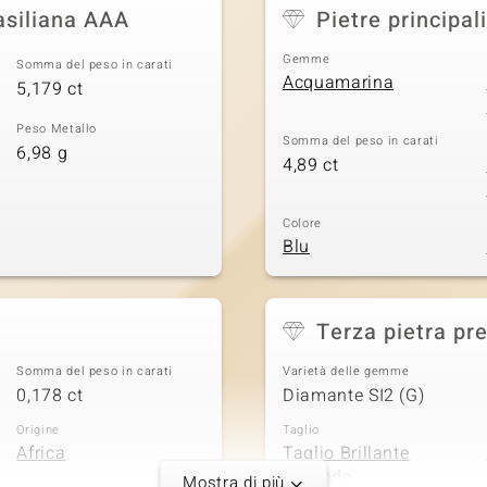
asiliana AAA
Pietre principali
Gemme
Somma del peso in carati
Acquamarina
5,179 ct
Peso Metallo
Somma del peso in carati
6,98 g
4,89 ct
Colore
Blu
Terza pietra pr
Somma del peso in carati
Varietà delle gemme
0,178 ct
Diamante SI2 (G)
Origine
Taglio
Africa
Taglio Brillante
Rotondo
Mostra di più