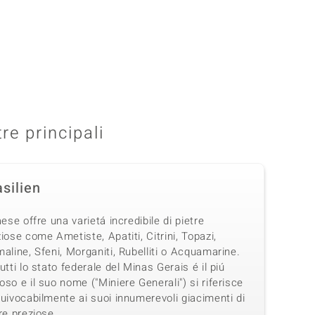
tre principali
silien
aese offre una varietá incredibile di pietre
iose come Ametiste, Apatiti, Citrini, Topazi,
aline, Sfeni, Morganiti, Rubelliti o Acquamarine.
utti lo stato federale del Minas Gerais é il piú
so e il suo nome ("Miniere Generali") si riferisce
uivocabilmente ai suoi innumerevoli giacimenti di
re preziose.