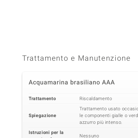
Quarta pietra preziosa
Varietà delle gemme
Quantità e dimensione
Diamante SI2 (G)
6 à 1,2 mm
Taglio
Montatura
Taglio Brillante
Incastonatura a griffe
Trattamento e Manutenzione
Rotondo
Acquamarina brasiliano AAA
Trattamento
Riscaldamento
Trattamento usato occasi
Spiegazione
le componenti gialle o verd
azzurro più intenso.
Istruzioni per la
Nessuno