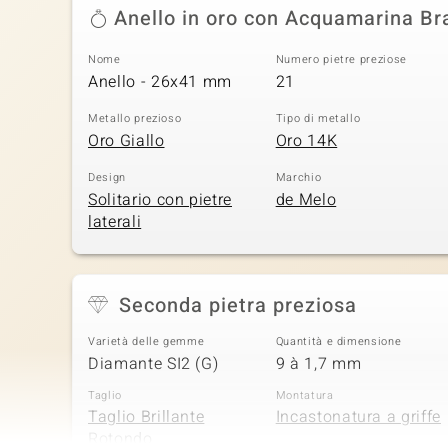
Anello in oro con Acquamarina Br
Nome
Numero pietre preziose
Anello - 26x41 mm
21
Metallo prezioso
Tipo di metallo
Oro Giallo
Oro 14K
Design
Marchio
Solitario con pietre
de Melo
laterali
Seconda pietra preziosa
Varietà delle gemme
Quantità e dimensione
Diamante SI2 (G)
9 à 1,7 mm
Taglio
Montatura
Taglio Brillante
Incastonatura a griffe
Rotondo