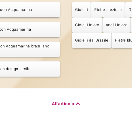
i con Acquamarina
Gioielli
Pietre preziose
G
Gioielli in oro
Anelli in oro
 con Acquamarina
Gioielli dal Brasile
Pietre bl
 con Acquamarina brasiliano
 con design simile
All'articolo