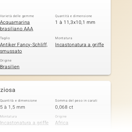
Varietà delle gemme
Quantità e dimensione
Acquamarina
1 à 11,3x10,1 mm
brasiliano AAA
Taglio
Montatura
Antiker Fancy-Schliff,
Incastonatura a griffe
smussato
Origine
Brasilien
eziosa
Quantità e dimensione
Somma del peso in carati
5 à 1,5 mm
0,068 ct
Montatura
Origine
Incastonatura a griffe
Africa