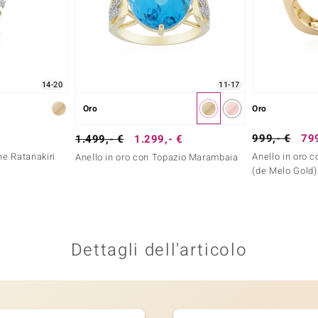
14-20
11-17
Oro
Oro
999,- €
799
1.499,- €
1.299,- €
ne Ratanakiri
Anello in oro 
Anello in oro con Topazio Marambaia
(de Melo Gold)
Dettagli dell'articolo