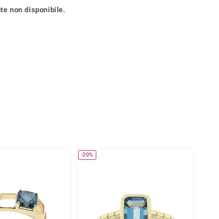
Anelli in Misura 26
te non disponibile.
onio
Crisoprasio
Anelli in Misura 29
de
Fluorite
Creation
Novità
zzuli
Onice
Gioielli in più varianti
Rodolite
se
Tormalina
-20%