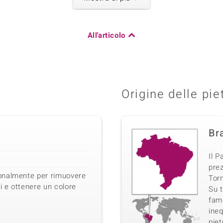
All'articolo
Somma del peso in carati
0,043 ct
Origine
Africa
Origine delle pie
Bra
Il P
prez
onalmente per rimuovere
Torm
i e ottenere un colore
Su t
famo
ineq
piet