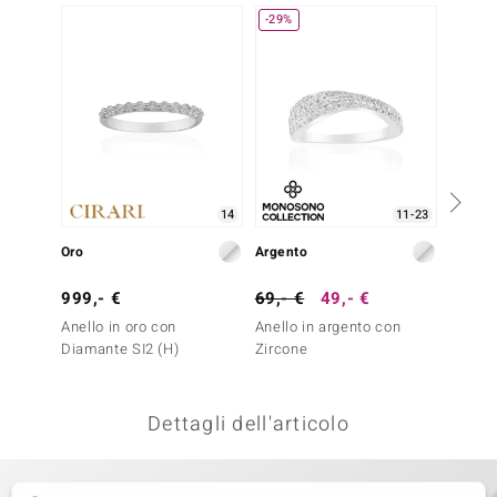
-29%
remonti
uca
uwelo
NO Collection
nts by de Melo
14
11-23
Oro
Argento
Argent
va
999,- €
69,- €
49,- €
49,- 
otenier
Anello in oro con
Anello in argento con
Anello
Diamante SI2 (H)
Zircone
Zircon
Dettagli dell'articolo
 Classics