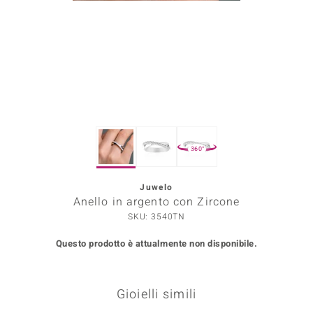
Prince Designs
o
Chic
LINSELL SELECTION
360°
n Vogue
Juwelo
 Show
Anello in argento con Zircone
o Paraíso
SKU: 3540TN
Questo prodotto è attualmente non disponibile.
Essential
me del Boss
Gioielli simili
 Diamonds