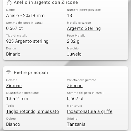
Anello in argento con Zircone
 nell’Arte
Nome
Numero pietre preziose
Anello - 20x19 mm
13
 MINERALE
Somma del peso in carati
Metallo prezioso
0,667 ct
Argento Sterling
Tipo di metallo
Peso Metallo
925 Argento sterling
2,32 g
Design
Marchio
Binario
Juwelo
Pietre principali
Gemme
Varietà delle gemme
Zircone
Zircone
Quantità e dimensione
Somma del peso in carati
13 à 2 mm
0,667 ct
Taglio
Montatura
Taglio rotondo, smussato
Incastonatura a griffe
Colore
Origine
Bianco
Tanzania