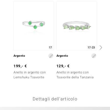
remonti
uca
uwelo
NO Collection
nts by de Melo
17
17-23
Argento
Argento
Arge
va
199,- €
129,- €
199,-
otenier
Anello in argento con
Anello in argento con
Anello
Lemshuku Tsavorite
Tsavorite della Tanzania
Tormal
Brasil
Essenc
Dettagli dell'articolo
 Classics