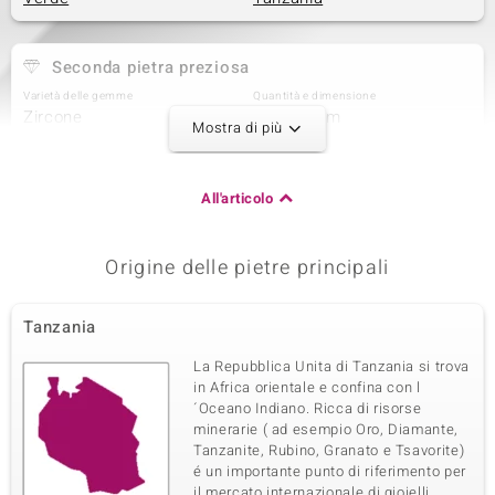
Seconda pietra preziosa
Varietà delle gemme
Quantità e dimensione
Zircone
4 à 2,5 mm
Mostra di più
Somma del peso in carati
Taglio
0,35 ct
Taglio rotondo
Montatura
Origine
All'articolo
Incastonatura a castone
Cambogia
Origine delle pietre principali
Terza pietra preziosa
Varietà delle gemme
Quantità e dimensione
Tanzania
Zircone
2 à 2 mm
Somma del peso in carati
Taglio
La Repubblica Unita di Tanzania si trova
0,104 ct
Taglio rotondo
in Africa orientale e confina con l
´Oceano Indiano. Ricca di risorse
Montatura
Origine
Incastonatura a castone
minerarie ( ad esempio Oro, Diamante,
Cambogia
Tanzanite, Rubino, Granato e Tsavorite)
é un importante punto di riferimento per
il mercato internazionale di gioielli.