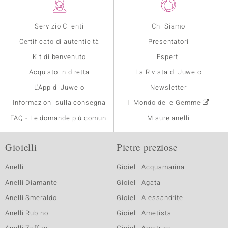
Servizio Clienti
Chi Siamo
Certificato di autenticità
Presentatori
Kit di benvenuto
Esperti
Acquisto in diretta
La Rivista di Juwelo
L'App di Juwelo
Newsletter
Informazioni sulla consegna
Il Mondo delle Gemme
FAQ - Le domande più comuni
Misure anelli
Gioielli
Pietre preziose
Anelli
Gioielli Acquamarina
Anelli Diamante
Gioielli Agata
Anelli Smeraldo
Gioielli Alessandrite
Anelli Rubino
Gioielli Ametista