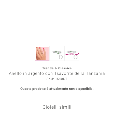
Prince Designs
o
Chic
LINSELL SELECTION
360°
n Vogue
Trends & Classics
 Show
Anello in argento con Tsavorite della Tanzania
o Paraíso
SKU: 1540UT
Questo prodotto è attualmente non disponibile.
Essential
me del Boss
Gioielli simili
 Diamonds