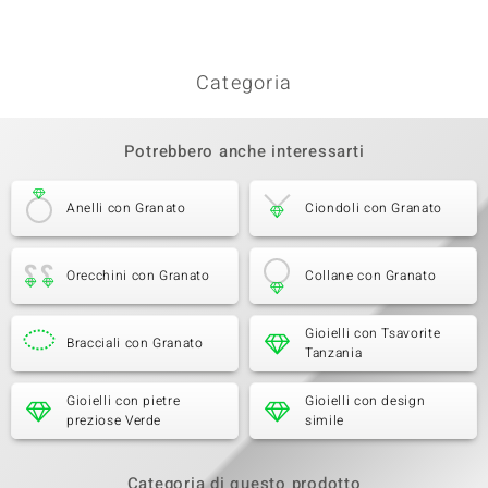
Categoria
Potrebbero anche interessarti
Anelli con Granato
Ciondoli con Granato
Orecchini con Granato
Collane con Granato
Gioielli con Tsavorite
Bracciali con Granato
Tanzania
Gioielli con pietre
Gioielli con design
preziose Verde
simile
Categoria di questo prodotto