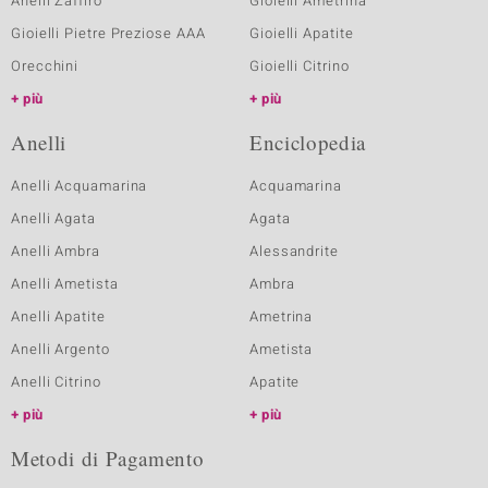
Anelli Zaffiro
Gioielli Ametrina
Gioielli Pietre Preziose AAA
Gioielli Apatite
Orecchini
Gioielli Citrino
più
più
Anelli
Enciclopedia
Anelli Acquamarina
Acquamarina
Anelli Agata
Agata
Anelli Ambra
Alessandrite
Anelli Ametista
Ambra
Anelli Apatite
Ametrina
Anelli Argento
Ametista
Anelli Citrino
Apatite
più
più
Metodi di Pagamento