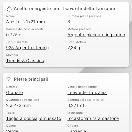
Anello in argento con Tsavorite della Tanzania
 nell’Arte
Nome
Numero pietre preziose
 MINERALE
Anello - 21x21 mm
8
Somma del peso in carati
Metallo prezioso
0,725 ct
Argento, placcato in platino
Tipo di metallo
Peso Metallo
925 Argento sterling
2,34 g
Marchio
Trends & Classics
Pietre principali
Gemme
Varietà delle gemme
Granato
Tsavorite Tanzania
Quantità e dimensione
Somma del peso in carati
2 à 4x3 mm
0,271 ct
Taglio
Montatura
Taglio a goccia, smussato
Incastonatura a castone
Colore
Origine
Verde
Tanzania