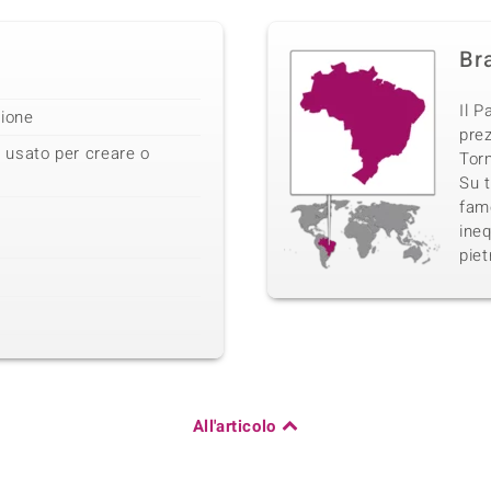
Bra
Il P
zione
prez
 usato per creare o
Torm
Su t
famo
ineq
piet
All'articolo