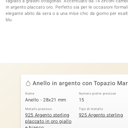
tagliato a gradini ottagonali. Accentuato da 14 zirconi cambog
in argento placcato oro. Perfetto sia per le occasioni formal
elegante abito da sera o a una mise chic da giorno per esalta
blu.
Anello in argento con Topazio Ma
Nome
Numero pietre preziose
Anello - 28x21 mm
15
Metallo prezioso
Tipo di metallo
925 Argento sterling
925 Argento sterling
placcato in oro giallo
e bianco