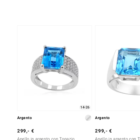
14-26
Argento
Argento
299,- €
299,- €
Anello in argento con Topazio
Anello in argento con 