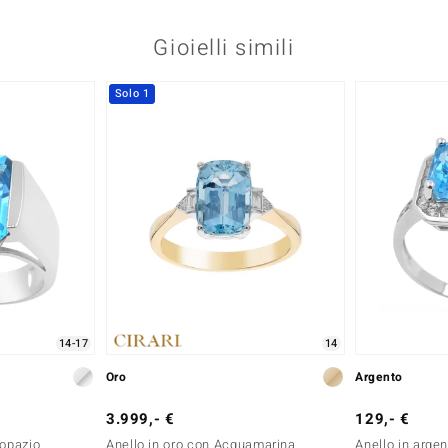
Gioielli simili
Solo 1
14-17
14
Oro
Argento
3.999,- €
129,- €
Topazio
Anello in oro con Acquamarina
Anello in arge