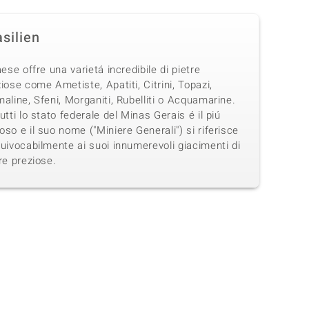
silien
aese offre una varietá incredibile di pietre
iose come Ametiste, Apatiti, Citrini, Topazi,
aline, Sfeni, Morganiti, Rubelliti o Acquamarine.
utti lo stato federale del Minas Gerais é il piú
so e il suo nome ("Miniere Generali") si riferisce
uivocabilmente ai suoi innumerevoli giacimenti di
re preziose.