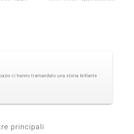
Maram
opazio ci hanno tramandato una storia brillante
tre principali