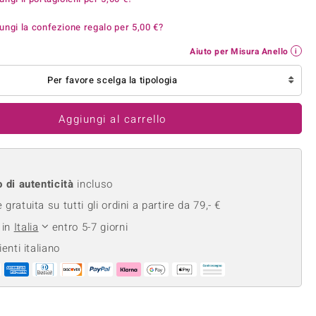
Anelli in Misura 29
de
Fluorite
ungi la confezione regalo per
5,00 €
?
Creation
Novità
zzuli
Onice
Gioielli in più varianti
Aiuto per Misura Anello
Rodolite
se
Tormalina
Per favore scelga la tipologia
Aggiungi al carrello
o di autenticità
incluso
gratuita su tutti gli ordini a partire da 79,- €
 in
Italia
entro 5-7 giorni
ienti italiano