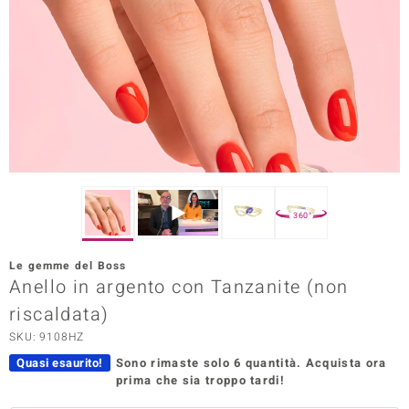
Prince Designs
o
Chic
LINSELL SELECTION
n Vogue
360°
 Show
Le gemme del Boss
Anello in argento con Tanzanite (non
o Paraíso
riscaldata)
Essential
SKU: 9108HZ
me del Boss
Quasi esaurito!
Sono rimaste solo 6 quantità.
Acquista ora
prima che sia troppo tardi!
 Diamonds