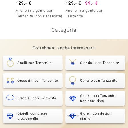
129,- €
129,- €
99,- €
149,-
Anello in argento con
Anello in argento con
Anello
Tanzanite (non riscaldata)
Tanzanite
Tanzan
Categoria
Potrebbero anche interessarti
Anelli con Tanzanite
Ciondoli con Tanzanite
Orecchini con Tanzanite
Collane con Tanzanite
Gioielli con Tanzanite
Bracciali con Tanzanite
non riscaldata
Gioielli con pietre
Gioielli con design
preziose Blu
simile