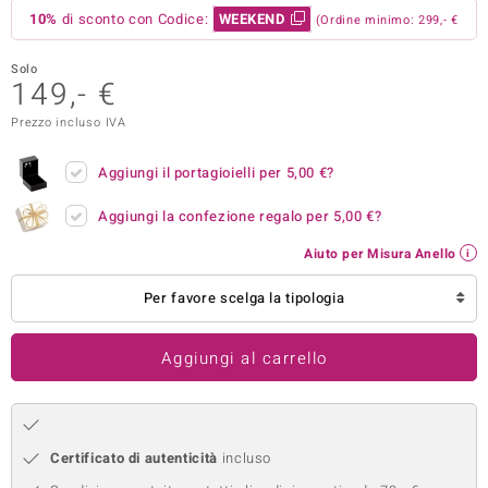
10%
di sconto con Codice:
WEEKEND
(Ordine minimo: 299,- €
remonti
Solo
uca
149,- €
uwelo
Prezzo incluso IVA
NO Collection
Aggiungi il portagioielli per
5,00 €
?
nts by de Melo
Aggiungi la confezione regalo per
5,00 €
?
va
Aiuto per Misura Anello
otenier
Per favore scelga la tipologia
Aggiungi al carrello
Certificato di autenticità
incluso
 Classics