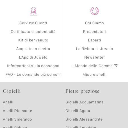
Servizio Clienti
Chi Siamo
Certificato di autenticità
Presentatori
Kit di benvenuto
Esperti
Acquisto in diretta
La Rivista di Juwelo
L'App di Juwelo
Newsletter
Informazioni sulla consegna
Il Mondo delle Gemme
FAQ - Le domande più comuni
Misure anelli
Gioielli
Pietre preziose
Anelli
Gioielli Acquamarina
Anelli Diamante
Gioielli Agata
Anelli Smeraldo
Gioielli Alessandrite
Anelli Rubino
Gioielli Ametista