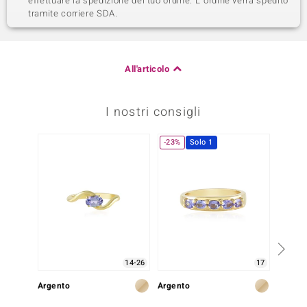
effettuare la spedizione del tuo ordine. L´ordine verrá spedito
tramite corriere SDA.
All'articolo
I nostri consigli
-23%
Solo 1
14-26
17
Argento
Argento
Argent