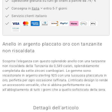
Spedizione gratuita su tutti gli ordini a partire da 79,- €
 nell’Arte
Consegna in
Italia
entro 5-7 giorni
Servizio clienti italiano
 MINERALE
Anello in argento placcato oro con tanzanite
non riscaldata
Scoprite l'eleganza con questo splendido anello con una tanzanite
non riscaldata della Tanzania da 0,549 carati, splendidamente
completata da sette zirconi cambogiani. Le gemme sono
incastonate in argento sterling 925 con una lussuosa placcatura in
oro, perfetta per ogni occasione raffinata. L'intricato design lo rende
un accessorio versatile, che si abbina perfettamente sia
all'abbigliamento di tutti i giorni che a quello sofisticato della sera.
Dettagli dell'articolo