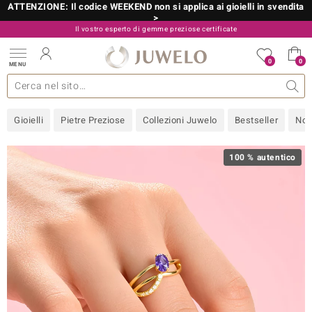
ATTENZIONE: Il codice WEEKEND non si applica ai gioielli in svendita
>
Il vostro esperto di gemme preziose certificate
800 986 787
0
0
MENU
 collezioni
 gioielli
tre più importanti
 preziose
Acquistare in diretta
Design
Informazioni generali
Pietre preziose per colore
Metallo prezioso
Approfondimenti
Juwelo
Misure anelli
Pietre preziose
Consigli
old
Gioielli
Pietre Preziose
Collezioni Juwelo
Bestseller
Nov
NI
 with Love
100 % autentico
Nature
rong
 Boutique
ana