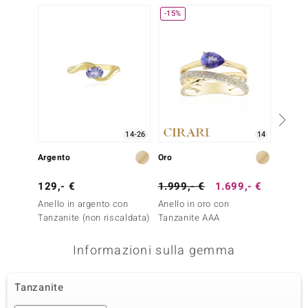
-15%
-30%
14-26
14
Argento
Oro
Oro
129,- €
1.999,- €
1.699,- €
999,-
Anello in argento con
Anello in oro con
Anello 
Tanzanite (non riscaldata)
Tanzanite AAA
Tanzan
Informazioni sulla gemma
Tanzanite