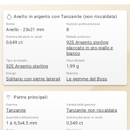
Anello in argento con Tanzanite (non riscaldata)
Nome
Numero pietre preziose
Anello - 23x21 mm
8
Somma del peso in carati
Metallo prezioso
0,649 ct
925 Argento sterling
placcato in oro giallo e
bianco
Tipo di metallo
Peso Metallo
925 Argento sterling
1,99 g
Design
Marchio
Solitario con pietre laterali
Le gemme del Boss
Pietre principali
Gemme
Varietà delle gemme
Tanzanite
Tanzanite non riscaldata
Quantità e dimensione
Somma del peso in carati
1 à 6,5x4,5 mm
0,549 ct