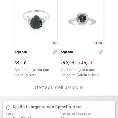
remonti
uca
uwelo
NO Collection
14
14-23
nts by de Melo
Argento
Argento
va
39,- €
199,- €
149,- €
Anello in argento con
Anello in argento con
otenier
Spinello Nero
Indicolite (Adela Silber)
Dettagli dell'articolo
Anello in argento con Spinello Nero
Nome
Numero pietre preziose
 Classics