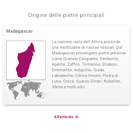
Somma del peso in carati
Taglio
0,016 ct
Taglio Brillante Rotondo
Origine delle pietre principali
Montatura
Origine
Incastonatura a canale
Brasilien
Madagascar
La nazione-isola dell´Africa possiede
Quinta pietra preziosa
una moltitudine di risorse naturali. Dal
Varietà delle gemme
Quantità e dimensione
Madagascar provengono pietre preziose
Zircone
4 à 1,1 mm
come Granato Cangiante, Danburite,
Apatite, Zaffiro, Tormalina, Eliodoro,
Somma del peso in carati
Taglio
Emimorfite, Indigolite, Giada,
0,03 ct
Taglio Brillante Rotondo
Labradorite, Citrino limone, Pietra di
Montatura
Origine
Luna, Onice, Quarzo Glitter, Rubellite,
Incastonatura a canale
Cambogia
Sfene e molti altri.
Sesta pietra preziosa
Varietà delle gemme
Quantità e dimensione
Zircone
40 à versch. mm
All'articolo
Somma del peso in carati
Taglio
0,277 ct
Taglio Brillante Rotondo