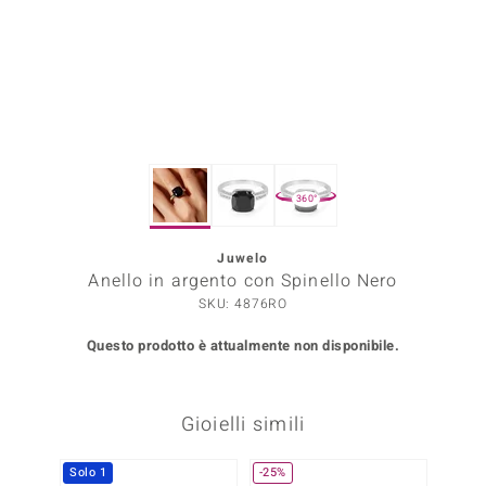
Prince Designs
o
Chic
360°
LINSELL SELECTION
n Vogue
Juwelo
Anello in argento con Spinello Nero
 Show
SKU: 4876RO
o Paraíso
Questo prodotto è attualmente non disponibile.
Essential
Gioielli simili
me del Boss
 Diamonds
Solo 1
-25%