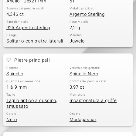
Anello - 26x21 mm
51
 nell’Arte
Somma del peso in carati
Metallo prezioso
4,346 ct
Argento Sterling
 MINERALE
Tipo di metallo
Peso Metallo
925 Argento sterling
2,2 g
Design
Marchio
Solitario con pietre laterali
Juwelo
Pietre principali
Gemme
Varietà delle gemme
Spinello
Spinello Nero
Quantità e dimensione
Somma del peso in carati
1 à 9 mm
3,97 ct
Taglio
Montatura
Taglio antico a cuscino,
Incastonatura a griffe
smussato
Colore
Origine
Nero
Madagascar