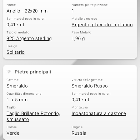
Nome
Numero pietre preziose
 nell’Arte
Anello - 22x20 mm
1
Somma del peso in carati
Metallo prezioso
 MINERALE
0,417 ct
Argento, placcato in platino
Tipo di metallo
Peso Metallo
925 Argento sterling
1,96 g
Design
Solitario
Pietre principali
Gemme
Varietà delle gemme
Smeraldo
Smeraldo Russo
Quantità e dimensione
Somma del peso in carati
1 à 5 mm
0,417 ct
Taglio
Montatura
Taglio Brillante Rotondo,
Incastonatura a castone
smussato
Colore
Origine
Verde
Russia