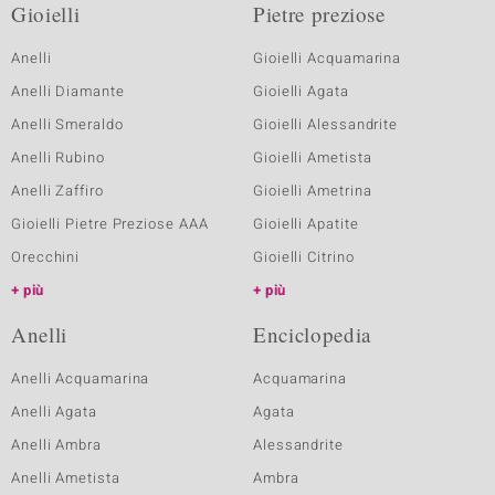
Gioielli
Pietre preziose
Anelli
Gioielli Acquamarina
Anelli Diamante
Gioielli Agata
Anelli Smeraldo
Gioielli Alessandrite
Anelli Rubino
Gioielli Ametista
Anelli Zaffiro
Gioielli Ametrina
Gioielli Pietre Preziose AAA
Gioielli Apatite
Orecchini
Gioielli Citrino
più
più
Anelli
Enciclopedia
Anelli Acquamarina
Acquamarina
Anelli Agata
Agata
Anelli Ambra
Alessandrite
Anelli Ametista
Ambra