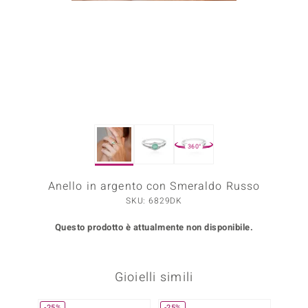
Prince Designs
o
Chic
LINSELL SELECTION
360°
n Vogue
Anello in argento con Smeraldo Russo
 Show
SKU: 6829DK
o Paraíso
Questo prodotto è attualmente non disponibile.
Essential
me del Boss
Gioielli simili
 Diamonds
-25%
-25%
-20%