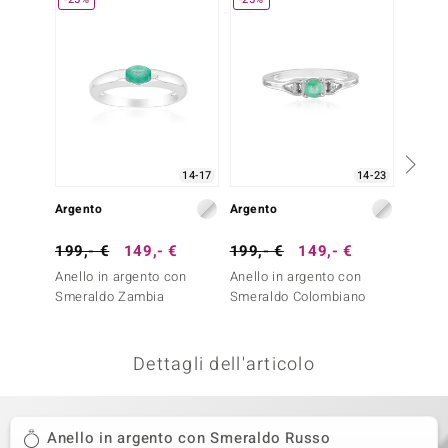
remonti
uca
uwelo
NO Collection
14-17
14-23
nts by de Melo
Argento
Argento
Argent
va
199,- €
149,- €
199,- €
149,- €
99,- 
otenier
Anello in argento con
Anello in argento con
Anello
Smeraldo Zambia
Smeraldo Colombiano
Grandid
Dettagli dell'articolo
 Classics
Anello in argento con Smeraldo Russo